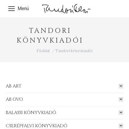
Menü
TANDORI
KÖNYVKIADÓI
Ön itt van:
Főoldal
Tandori könyvkiadói
AB ART
AB OVO
BALASSI KÖNYVKIADÓ
CSERÉPFALVI KÖNYVKIADÓ