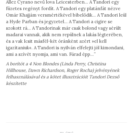
Allez Cyrano nevű lova Leicesterben… A Tandori egy
füzetes regényt fordít. A Tandori egy platánfát nézve
Omár Khajjám versmértékével bíbelődik… A Tandori leül
a Hyde Parban és jegyzetel… A Tandori a cigire se
szokott rá… A Tandorinak már csak bolond vagy sérült
madarai vannak, akik nem repülnek a lakás légterében,
és a vak Icsit másfél-két óránként azért »el kell
igazítaniuk«. A Tandori is nyilván elfelejti jól kimondani,
ami a szívét nyomja, ami van. Fárad épp…”
A borítót a 4 Non Blondes (Linda Perry, Christina
Hillhouse, Dawn Richardson, Roger Rocha) jelvényének
felhasználásával és a kötet illusztrációit Tandori Dezső
készítette
PROJECT