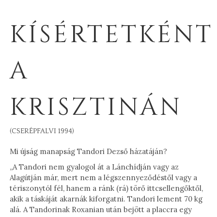
KÍSÉRTETKÉNT
A
KRISZTINÁN
(CSERÉPFALVI 1994)
Mi újság manapság Tandori Dezső házatáján?
„A Tandori nem gyalogol át a Lánchídján vagy az
Alagútján már, mert nem a légszennyeződéstől vagy a
tériszonytól fél, hanem a ránk (rá) törő ittcsellengőktől,
akik a táskáját akarnák kiforgatni. Tandori lement 70 kg
alá. A Tandorinak Roxanian után bejött a placcra egy