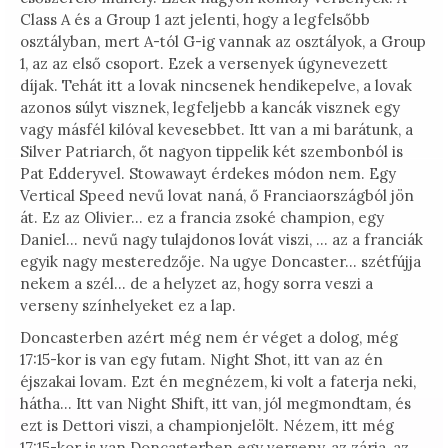
Class A és a Group 1 azt jelenti, hogy a legfelsőbb
osztályban, mert A-tól G-ig vannak az osztályok, a Group
1, az az első csoport. Ezek a versenyek úgynevezett
díjak. Tehát itt a lovak nincsenek hendikepelve, a lovak
azonos súlyt visznek, legfeljebb a kancák visznek egy
vagy másfél kilóval kevesebbet. Itt van a mi barátunk, a
Silver Patriarch, őt nagyon tippelik két szembonból is
Pat Edderyvel. Stowawayt érdekes módon nem. Egy
Vertical Speed nevű lovat naná, ő Franciaországból jön
át. Ez az Olivier… ez a francia zsoké champion, egy
Daniel… nevű nagy tulajdonos lovát viszi, … az a franciák
egyik nagy mesteredzője. Na ugye Doncaster… szétfújja
nekem a szél… de a helyzet az, hogy sorra veszi a
verseny színhelyeket ez a lap.
Doncasterben azért még nem ér véget a dolog, még
17:15-kor is van egy futam. Night Shot, itt van az én
éjszakai lovam. Ezt én megnézem, ki volt a faterja neki,
hátha… Itt van Night Shift, itt van, jól megmondtam, és
ezt is Dettori viszi, a championjelölt. Nézem, itt még
17:15-kor is van Doncasterben egy verseny, az zárja, az