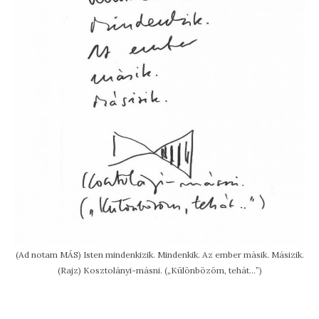
(Ad notam MÁS) Isten mindenkizik. Mindenkik. Az ember másik. Másizik.
(Rajz) Kosztolányi-másni. („Különbözöm, tehát…”)