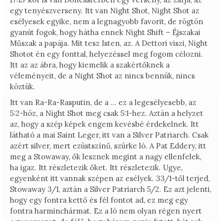
egy tenyészverseny. Itt van Night Shot, Night Shot az
esélyesek egyike, nem a legnagyobb favorit, de rögtön
gyanút fogok, hogy hátha ennek Night Shift – Éjszakai
Műszak a papája. Mit tesz Isten, az. A Dettori viszi, Night
Shotot én egy fonttal, helyezéssel meg fogom célozni.
Itt az az ábra, hogy kiemelik a szakértőknek a
véleményeit, de a Night Shot az nincs bennük, nincs
köztük.
Itt van Ra-Ra-Rasputin, de a … ez a legesélyesebb, az
5:2-höz, a Night Shot meg csak 5:1-hez. Aztán a helyzet
az, hogy a szép képek engem kevésbé érdekelnek. Itt
látható a mai Saint Leger, itt van a Silver Patriarch. Csak
azért silver, mert ezüstszínű, szürke ló. A Pat Eddery, itt
meg a Stowaway, ők lesznek megint a nagy ellenfelek,
ha igaz. Itt részletezik őket. Itt részletezik. Ugye,
egyenként itt vannak szépen az esélyek. 33/1-től terjed,
Stowaway 3/1, aztán a Silver Patriarch 5/2. Ez azt jelenti,
hogy egy fontra kettő és fél fontot ad, ez meg egy
fontra harminchármat. Ez a ló nem olyan régen nyert