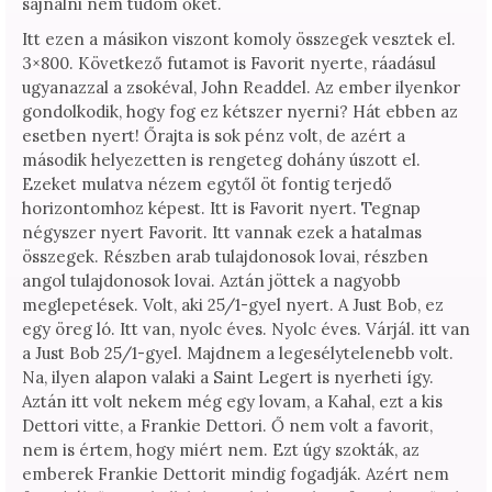
sajnálni nem tudom őket.
Itt ezen a másikon viszont komoly összegek vesztek el.
3×800. Következő futamot is Favorit nyerte, ráadásul
ugyanazzal a zsokéval, John Readdel. Az ember ilyenkor
gondolkodik, hogy fog ez kétszer nyerni? Hát ebben az
esetben nyert! Őrajta is sok pénz volt, de azért a
második helyezetten is rengeteg dohány úszott el.
Ezeket mulatva nézem egytől öt fontig terjedő
horizontomhoz képest. Itt is Favorit nyert. Tegnap
négyszer nyert Favorit. Itt vannak ezek a hatalmas
összegek. Részben arab tulajdonosok lovai, részben
angol tulajdonosok lovai. Aztán jöttek a nagyobb
meglepetések. Volt, aki 25/1-gyel nyert. A Just Bob, ez
egy öreg ló. Itt van, nyolc éves. Nyolc éves. Várjál. itt van
a Just Bob 25/1-gyel. Majdnem a legesélytelenebb volt.
Na, ilyen alapon valaki a Saint Legert is nyerheti így.
Aztán itt volt nekem még egy lovam, a Kahal, ezt a kis
Dettori vitte, a Frankie Dettori. Ő nem volt a favorit,
nem is értem, hogy miért nem. Ezt úgy szokták, az
emberek Frankie Dettorit mindig fogadják. Azért nem