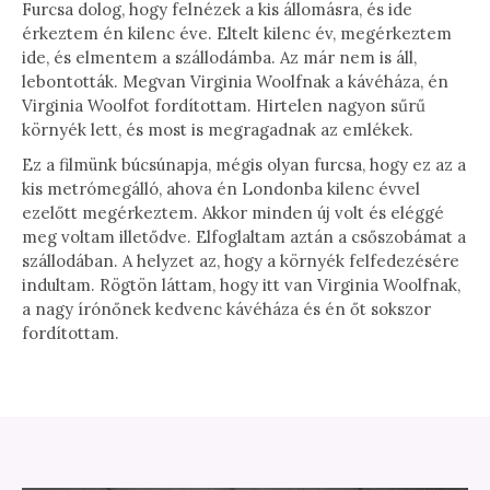
Furcsa dolog, hogy felnézek a kis állomásra, és ide
érkeztem én kilenc éve. Eltelt kilenc év, megérkeztem
ide, és elmentem a szállodámba. Az már nem is áll,
lebontották. Megvan Virginia Woolfnak a kávéháza, én
Virginia Woolfot fordítottam. Hirtelen nagyon sűrű
környék lett, és most is megragadnak az emlékek.
Ez a filmünk búcsúnapja, mégis olyan furcsa, hogy ez az a
kis metrómegálló, ahova én Londonba kilenc évvel
ezelőtt megérkeztem. Akkor minden új volt és eléggé
meg voltam illetődve. Elfoglaltam aztán a csőszobámat a
szállodában. A helyzet az, hogy a környék felfedezésére
indultam. Rögtön láttam, hogy itt van Virginia Woolfnak,
a nagy írónőnek kedvenc kávéháza és én őt sokszor
fordítottam.