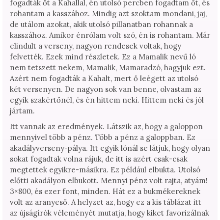
fogadták őt a Kahallal, én utolsó percben fogadtam őt, és
rohantam a kasszához. Mindig azt szoktam mondani, jaj,
de utálom azokat, akik utolsó pillanatban rohannak a
kasszához. Amikor énrólam volt szó, én is rohantam. Már
elindult a verseny, nagyon rendesek voltak, hogy
felvették. Ezek mind részletek. Ez a Mamalik nevű ló
nem tetszett nekem, Mamalik, Mamaradzó, hagyjuk ezt.
Azért nem fogadták a Kahalt, mert ő leégett az utolsó
két versenyen. De nagyon sok van benne, olvastam az
egyik szakértőnél, és én hittem neki. Hittem neki és jól
jártam.
Itt vannak az eredmények. Látszik az, hogy a galoppon
mennyivel több a pénz. Több a pénz a galoppban. Ez
akadályverseny-pálya. Itt egyik lónál se látjuk, hogy olyan
sokat fogadtak volna rájuk, de itt is azért csak-csak
megtettek egyikre-másikra. Ez például elbukta. Utolsó
előtti akadályon elbukott. Mennyi pénz volt rajta, atyám!
3×800, és ezer font, minden. Hát ez a bukmékereknek
volt az aranyeső. A helyzet az, hogy ez a kis táblázat itt
az újságírók véleményét mutatja, hogy kiket favorizálnak