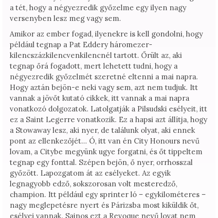
a tét, hogy a négyezredik győzelme egy ilyen nagy
versenyben lesz meg vagy sem.
Amikor az ember fogad, ilyenekre is kell gondolni, hogy
például tegnap a Pat Eddery háromezer-
kilencszázkilencvenkilencnél tartott. Őrült az, aki
tegnap őrá fogadott, mert lehetett tudni, hogy a
négyezredik győzelmét szeretné eltenni a mai napra.
Hogy aztán bejön-e neki vagy sem, azt nem tudjuk. Itt
vannak a jövőt kutató cikkek, itt vannak a mai napra
vonatkozó dolgozatok. Latolgatják a Pilsudski esélyeit, itt
ez a Saint Legerre vonatkozik. Ez a hapsi azt állítja, hogy
a Stowaway lesz, aki nyer, de találunk olyat, aki ennek
pont az ellenkezőjét… Ó, itt van én City Honours nevű
lovam, a Citybe megyünk ugye forgatni, és őt tippeltem
tegnap egy fonttal. Szépen bejön, ő nyer, orrhosszal
győzött. Lapozgatom át az esélyeket. Az egyik
legnagyobb edző, sokszorosan volt mesteredző,
champion. Itt például egy sprinter ló – egykilométeres –
nagy meglepetésre nyert és Párizsba most kiküldik őt,
esélyei vannak. Sajnos ezt a Revoque nevű lovat nem