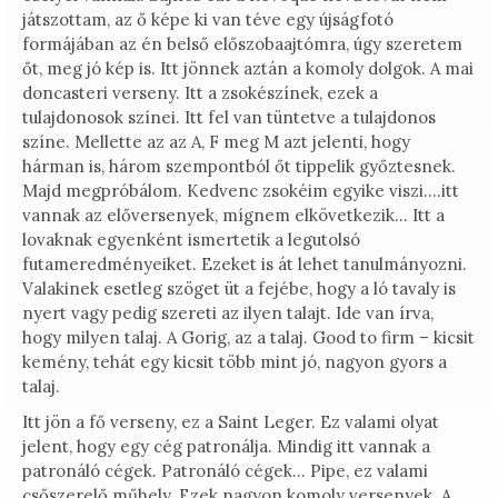
játszottam, az ő képe ki van téve egy újságfotó
formájában az én belső előszobaajtómra, úgy szeretem
őt, meg jó kép is. Itt jönnek aztán a komoly dolgok. A mai
doncasteri verseny. Itt a zsokészínek, ezek a
tulajdonosok színei. Itt fel van tüntetve a tulajdonos
színe. Mellette az az A, F meg M azt jelenti, hogy
hárman is, három szempontból őt tippelik győztesnek.
Majd megpróbálom. Kedvenc zsokéim egyike viszi….itt
vannak az előversenyek, mígnem elkövetkezik… Itt a
lovaknak egyenként ismertetik a legutolsó
futameredményeiket. Ezeket is át lehet tanulmányozni.
Valakinek esetleg szöget üt a fejébe, hogy a ló tavaly is
nyert vagy pedig szereti az ilyen talajt. Ide van írva,
hogy milyen talaj. A Gorig, az a talaj. Good to firm – kicsit
kemény, tehát egy kicsit több mint jó, nagyon gyors a
talaj.
Itt jön a fő verseny, ez a Saint Leger. Ez valami olyat
jelent, hogy egy cég patronálja. Mindig itt vannak a
patronáló cégek. Patronáló cégek… Pipe, ez valami
csőszerelő műhely. Ezek nagyon komoly versenyek. A