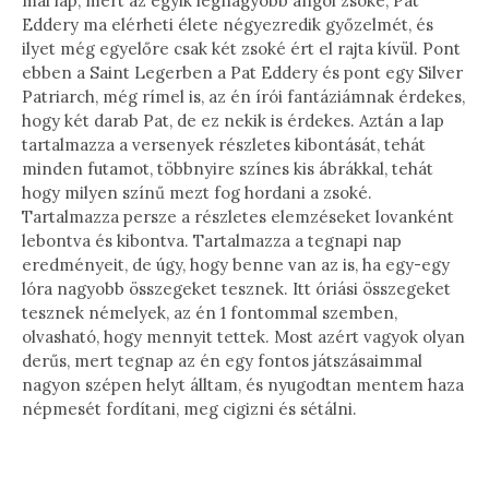
mai lap, mert az egyik legnagyobb angol zsoké, Pat
Eddery ma elérheti élete négyezredik győzelmét, és
ilyet még egyelőre csak két zsoké ért el rajta kívül. Pont
ebben a Saint Legerben a Pat Eddery és pont egy Silver
Patriarch, még rímel is, az én írói fantáziámnak érdekes,
hogy két darab Pat, de ez nekik is érdekes. Aztán a lap
tartalmazza a versenyek részletes kibontását, tehát
minden futamot, többnyire színes kis ábrákkal, tehát
hogy milyen színű mezt fog hordani a zsoké.
Tartalmazza persze a részletes elemzéseket lovanként
lebontva és kibontva. Tartalmazza a tegnapi nap
eredményeit, de úgy, hogy benne van az is, ha egy-egy
lóra nagyobb összegeket tesznek. Itt óriási összegeket
tesznek némelyek, az én 1 fontommal szemben,
olvasható, hogy mennyit tettek. Most azért vagyok olyan
derűs, mert tegnap az én egy fontos játszásaimmal
nagyon szépen helyt álltam, és nyugodtan mentem haza
népmesét fordítani, meg cigizni és sétálni.