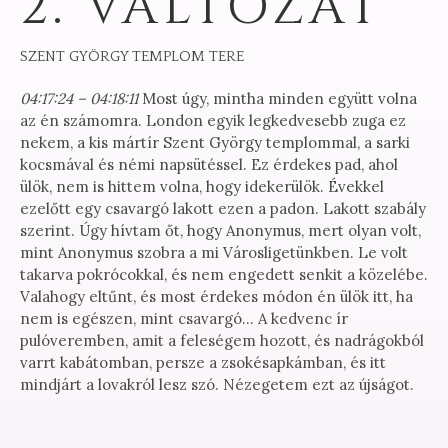
2. VÁLTOZAT
SZENT GYÖRGY TEMPLOM TERE
04:17:24 – 04:18:11
Most úgy, mintha minden együtt volna
az én számomra. London egyik legkedvesebb zuga ez
nekem, a kis mártír Szent György templommal, a sarki
kocsmával és némi napsütéssel. Ez érdekes pad, ahol
ülök, nem is hittem volna, hogy idekerülök. Évekkel
ezelőtt egy csavargó lakott ezen a padon. Lakott szabály
szerint. Úgy hívtam őt, hogy Anonymus, mert olyan volt,
mint Anonymus szobra a mi Városligetünkben. Le volt
takarva pokrócokkal, és nem engedett senkit a közelébe.
Valahogy eltűnt, és most érdekes módon én ülök itt, ha
nem is egészen, mint csavargó… A kedvenc ír
pulóveremben, amit a feleségem hozott, és nadrágokból
varrt kabátomban, persze a zsokésapkámban, és itt
mindjárt a lovakról lesz szó. Nézegetem ezt az újságot.