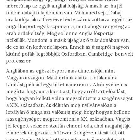
méretű lap az egyik angliai lóújság. A másik az, ha jól
tudom dubaji tulajdonban van, Mohamed sejk, Dubaj
uralkodója, aki a fivéreivel és leszármazottaival együtt az
angol lósport egyik szponzora, mint ahogy rengeteg az
arab érdekeltség. Meg se lenne Anglia lósportja
nélkülük. Mondom, a másik újság az ő tulajdonában van,
de ez az én kedvenc lapom. Ennek az újságírói nagyon
kitűnő pofák, legtöbbjük Oxfordban, Cambridge-ben volt
professzor.
Angliában az egész lósport más dimenziójú, mint
Magyarországon. Mást értünk alatta. Unták már a
tanítást, például egyiküket ismerem is. A könyvében is
megírta, hogy unta kicsit azt, hogy arról tart előadást,
hogy hogyan kellett volna megszüntetni a szegénységet
a XIX. században, és délután meg nyilvánvalóan a
lópályán ő maga azt valósítja meg, hogy hogyan kellene
a szegénységet megteremteni a XX. században. Vagyis
jól leégett sokszor. Azután elment oda, ahol magafajtájú
emberek dolgoznak. A Tower Bridge-en kicsit túl, ott
van a Canary Wharf, ott van egy nagy üvegpalota, ott