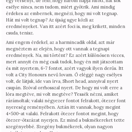
egy versenyt, de félő, hogy három napja futott, hát sok
esélye nincs, nem tudom, miért gyötrik. Ami mindig
érdekes az embernek, megnézi, hogy mi volt tegnap.
Hát mi volt tegnap? Az újság ugye közli az
eredményeket. Van itt azért foci is, meg krikett, minden
csuda, tenisz.
Ami engem érdekel, az a harmincadik oldal, azt már
megnéztem az elején, hogy ott vannak a tegnapi
eredmények. Na, mi történt? Ez azért különösen vicces,
mert annyit én még csak tudok, hogy én mit játszottam
és mit nyertem, 6-7 fontot, azért vagyok ilyen derűs. Itt
volt a City Honours nevű lovam. Ő eléggé nagy esélyes
volt, de látjuk, ide van írva, Short head, annyival nyert
csupán. Szóval orrhosszal nyert. De hogy mi volt erre a
lóra megtéve, mi volt megtéve? Tessék nézni, amiket
rárámoltak; valaki négyezer fontot felrakott, ötezer font
nyereség reményében. Aztán itt vannak, hogy megint
4×500-at valaki. Felrakott ötezer fontot megint, hogy
ötezer-ötszázat nyerjen. Ez mind a bukmékereket tette
szegényebbé. Szegény bukmékerek, olyan nagyon