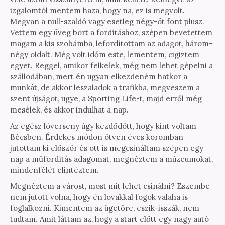
izgalomtól mentem haza, hogy na, ez is megvolt.
Megvan a null-szaldó vagy esetleg négy-öt font plusz.
Vettem egy üveg bort a fordításhoz, szépen bevetettem
magam a kis szobámba, lefordítottam az adagot, három-
négy oldalt. Még volt időm este, lementem, cigiztem
egyet. Reggel, amikor felkelek, még nem lehet gépelni a
szállodában, mert én ugyan elkezdeném hatkor a
munkát, de akkor leszaladok a trafikba, megveszem a
szent újságot, ugye, a Sporting Life-t, majd erről még
mesélek, és akkor indulhat a nap.
Az egész lóverseny úgy kezdődött, hogy kint voltam
Bécsben. Érdekes módon ötven éves koromban
jutottam ki először és ott is megcsináltam szépen egy
nap a műfordítás adagomat, megnéztem a múzeumokat,
mindenfélét elintéztem.
Megnéztem a várost, most mit lehet csinálni? Eszembe
nem jutott volna, hogy én lovakkal fogok valaha is
foglalkozni. Kimentem az ügetőre, eszik-isszák, nem
tudtam. Amit láttam az, hogy a start előtt egy nagy autó