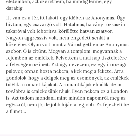
életemben, azt szeretném, ha mindig lenne, egy
darabig.
Itt van ez a tér, itt lakott egy időben az Anonymus. Úgy
hívtam, egy csavargó volt. Hatalmas, halvány rózsaszín
takaróval volt leborítva, körülötte hatvan szatyor.
Nagyon aggresszív volt, nem engedett senkit a
közelébe. Olyan volt, mint a Városligetben az Anonymus
szobor. Ő is eltűnt. Megvan a templom, megvannak a
fejemben az emlékek. Felvettem a mai nap tiszteletére
a feleségem színeit. Ezt úgy nevezem, ez egy írországi
pulóver, onnan hozta nekem, a kék meg a fekete. Arra
gondolok, hogy a dolgok meg az események, az emlékek
túlélik a romantikájukat. A romantikájuk elmúlik, de mi
továbbra is emlékezünk rájuk. Ilyen nekem ez a London
is. Azt tudom mondani, mint minden napomról, meg az
egészről, nem jó, de jobb híján a legjobb. Ez fejezheti be
a filmet…