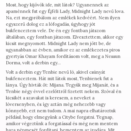
Most, hogy kijövök ide, mit látok? Ugyanennek az
apaménnek fut egy Éjféli Lady, Midnight Lady nevű lova.
Na, ezt megpróbálom az emlékek kedvéért. Nem ilyen
egyszerű dolog ez a lófogadás, úgyhogy jót
bukfenceztem vele. De én egy fontban játszom
általában, egy fontban játszom. Elvesztettem, akkor egy
kicsit megnyomott. Midnight Lady nem jött be, de
ugyanabban az évben, amikor ez az emlékezetes piros
gyertyás Omar Khayam fordításom volt, meg a Nessun
Dorma, volt a derbin egy…
Volt a derbin egy Tenbie nevű ló, akivel csúnyát
bukfenceztem. Hát mit látok most, Tenbienek fut a
lánya. Úgy hívták őt: Mijana. Tegyük meg Mijanát, és a
Tenbie négy évvel ezelőttről fizetett nekem. Szóval én
kicsikét a szavakat is keresem, a neveket a
lóversenyben, és így aztán még nehezebb vagy
könnyebb, ezt nem tudom. A mai napra elhatároztuk
például, hogy elmegyünk a Citybe forgatni. Tegnap,
amikor végeztünk a forgatással és még nem mentem
haza népmesét fordítani, bementem az irodára. Mit