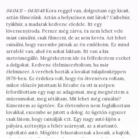
04:04:11 – 04:10:48
Kora reggel van, dolgoztam egy kicsit,
aztán filmezünk. Aztán a helyszínen mit látok? Csibehúr,
tyúkhúr, a madarak kedvenc eledele. Itt egy
lóversenyiroda. Persze még zárva, és nem lehet vele
mást csinálni, csak filmezni, de az sem kevés. Azt lehet
csinálni, hogy eszembe jutnak az én emlékeim. Ez mind
arrafelé van, ahol én sokat laktam. Itt van a kis
metrómegálló. Megérkeztem ide és felfedeztem ezeket
a dolgokat. Kedvenc élelmiszerboltom, ha már
élelmiszer. A verebek hozták a lovakat tulajdonképpen
1979-ben. Ez érdekes volt, hogy én ötvenéves voltam,
mikor először jutottam ki Bécsbe és ott is szépen
lefordítottam egy nap az adagomat, meg megnéztem a
múzeumokat, meg sétáltam. Mit lehet még csinálni?
Kimentem az ügetőre. Én életemben nem foglalkoztam
lovakkal, eszembe se jutott a dolog. Az ügetőn egyszer
csak látom, hogy csinálják ezt. Egy nagy autó kijön a
pályára, szétnyitja a fehér szárnyait, az a startautó,
rajtoltató autó. Mögötte felsorakoznak a kocsik, a hajtók,