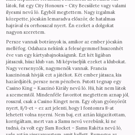
látok, fut egy City Honours – City Becsülete vagy valami
ilyesmi nevű ló. Egyből megtettem. Nagy izgalmak
közepette, jócskán lemaradva először, de hatalmas
hajrával és orrhosszal nyert. Én ezeket a dolgokat
nagyon szeretem.
Persze vannak botrányok is, amikor az ember jócskán
melléfog. Odahaza nekünk a feleségemmel huszonhét
éve van egy kártyabajnokságunk. Ezt két ligában
játsszuk, húsz klub van. Mi képviseljük ezeket a klubokat.
Nagy versenyzők, nagymenők vannak. Francia
kaszinónak hívják ezt a játékot. Két ember játssza, kis
hazárdjáték, persze nem pénzben. Futott tegnap egy
Casino King – Kaszinó Király nevű ló. Hú, hát nem látok
a szememtől. Mindenféle favoritot megtettem aznap jól,
rosszul, csak a Casino Kinget nem. Egy olyan gyönyörűt
nyert, 8/1-et – ez azt jelenti, hogy 1 fontomra 8-at
lehetett volna nyerni. Nem baj, ezt aztán kiigazítottam,
korrigáltam, mert van a Samu nevű verebünk, ki ne
tudná, és volt egy Sam Rocket – Samu Rakéta nevű ló,
vele aztán visszanyertem, amit kellett. Remegve az