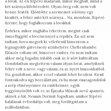
a lovak. Az én Szpéró madaram, mikor meghalt, mind a
két szárnya kifehéredett. Olyan öreg volt, nem volt
benne festék. Elöntötte a szememet a könny egy
kicsikét, a fehér autó két szárnya… Na, mondom, Szpéró
üzente, hogy foglalkozzam a lovakkal.
Érdekes, mikor Angliába érkeztem, megint csak
összefüggött a lóversennyel a repülés. Én azt sem
tudtam, hova megyek ki, véletlenül kimentem a
legnagyobb gátverseny színhelyére Cheltenhambe.
Először voltam ott, húszezer ember, én nem tudtam
akkor még fogadni, inkább csak az ír sört kultiváltam.
Gondolatban megtettem valami olyan lovat, amelyiknek
fehér volt a neve, vagy valami, és az nyert huszonhatból.
Na, gondoltam, akkor ezzel valamit lehet kezdeni. Kicsit
fontoskodva úgy hozzáláttam, és ha most visszagondolok
a szép élményeimre és emlékeimre, egyik
leggyönyörűbb volt ez az Éjszaka Műszak nevű apamén,
akinek a fiát, Nessun Dormát fogadtam, amikor Szpéró
halálának évfordulója volt, meg fordítgattam a
szállodámban.