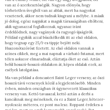
van az ő szerkesztőségük. Nagyon előnyös, hogy
törhetetlen üvegből van az ablak, mert ha nagyokat
vesztenek, akkor nem tudnak kiugrani a mélybe. A másik
jó dolog, egész napjukat a maguk társaságában eltölteni,
akik ugyanazzal foglalkoznak, ugyanaz iránt
érdeklődnek, nagy vagányok és ragyogó újságírók.
Például egyikük azzal büszkélkedik itt az első oldalon,
hogy tegnap egy 25/1-es tippje bejött neki.
Huszonötszöröst fizetett. Az első oldalon vannak a
színes cikkek, meg a mai napnak a várható futamai, mert
télen sokszor elmaradnak, eláztatja őket az eső. Aztán
belül hosszú-hosszú oldalakon át, képes oldalak ezek, az
esélyek latolgatása.
Ma van például a doncasteri Saint Leger verseny, az őszi
hosszú távú versenyek közül a legjelentősebb. Minden
évben, minden országban öt úgynevezett klasszikus
verseny van. Kettő tavasszal, kettő aztán a derbi a
kancáknak meg méneknek, és ez a Saint Leger, kétezer-
nyolcszáz méteres, ez pont ma lesz. Roppant érdekes a