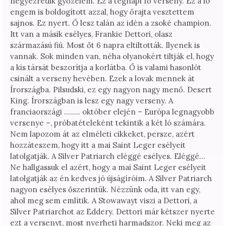
négyezredik győzelem. Ez a tegnapi fő verseny. Ez a ló
engem is boldogított azzal, hogy őrajta vesztettem
sajnos. Ez nyert. Ő lesz talán az idén a zsoké champion.
Itt van a másik esélyes, Frankie Dettori, olasz
származású fiú. Most őt 6 napra eltiltották. Ilyenek is
vannak. Sok minden van, néha olyanokért tiltják el, hogy
a kis társát beszorítja a korlátba. Ő is valami hasonlót
csinált a verseny hevében. Ezek a lovak mennek át
Írországba. Pilsudski, ez egy nagyon nagy menő. Desert
King. Írországban is lesz egy nagy verseny. A
franciaországi …….. október elején – Európa legnagyobb
versenye –, próbatételeként tekintik a két ló számára.
Nem lapozom át az elméleti cikkeket, persze, azért
hozzáteszem, hogy itt a mai Saint Leger esélyeit
latolgatják. A Silver Patriarch eléggé esélyes. Eléggé…
Ne hallgassuk el azért, hogy a mai Saint Leger esélyeit
latolgatják az én kedves jó újságíróim. A Silver Patriarch
nagyon esélyes őszerintük. Nézzünk oda, itt van egy,
ahol meg sem említik. A Stowawayt viszi a Dettori, a
Silver Patriarchot az Eddery. Dettori már kétszer nyerte
ezt a versenyt, most nyerheti harmadszor. Neki meg az