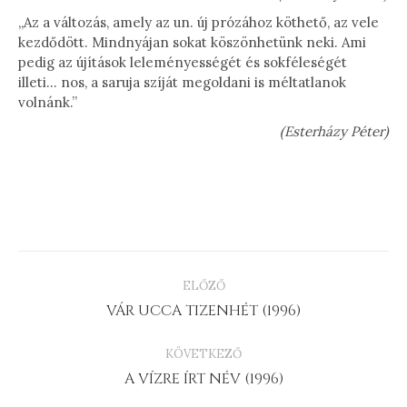
„Az a változás, amely az un. új prózához köthető, az vele
kezdődött. Mindnyájan sokat köszönhetünk neki. Ami
pedig az újítások leleményességét és sokféleségét
illeti… nos, a saruja szíját megoldani is méltatlanok
volnánk.”
(Esterházy Péter)
PROJECT
ELŐZŐ
NAVIGATION
Previous
VÁR UCCA TIZENHÉT (1996)
project:
KÖVETKEZŐ
Next
A VÍZRE ÍRT NÉV (1996)
project: