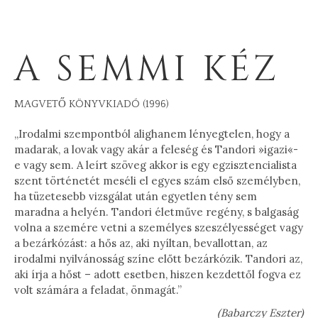
A SEMMI KÉZ
MAGVETŐ KÖNYVKIADÓ (1996)
„Irodalmi szempontból alighanem lényegtelen, hogy a
madarak, a lovak vagy akár a feleség és Tandori »igazi«-
e vagy sem. A leírt szöveg akkor is egy egzisztencialista
szent történetét meséli el egyes szám első személyben,
ha tüzetesebb vizsgálat után egyetlen tény sem
maradna a helyén. Tandori életműve regény, s balgaság
volna a szemére vetni a személyes szeszélyességet vagy
a bezárkózást: a hős az, aki nyíltan, bevallottan, az
irodalmi nyilvánosság színe előtt bezárkózik. Tandori az,
aki írja a hőst – adott esetben, hiszen kezdettől fogva ez
volt számára a feladat, önmagát.”
(Babarczy Eszter)