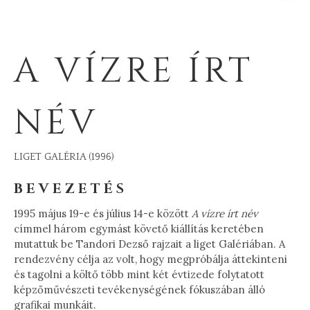
A VÍZRE ÍRT
NÉV
LIGET GALÉRIA (1996)
BEVEZETÉS
1995 május 19-e és július 14-e között
A vízre írt név
címmel három egymást követő kiállítás keretében
mutattuk be Tandori Dezső rajzait a liget Galériában. A
rendezvény célja az volt, hogy megpróbálja áttekinteni
és tagolni a költő több mint két évtizede folytatott
képzőművészeti tevékenységének fókuszában álló
grafikai munkáit.