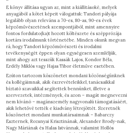
E könyv állítása ugyan az, mint a kiállításoké, melyek
anyagából a kötet képeit válogattuk: Tandori pályája
legalább olyan releváns a 70-es, 80-as, 90-es évek
képzőművészetének szempontjából, mint amennyire
fontos fordulato(ka)t hozott költészete és szépprózája
kortárs irodalmunk történetébe. Minden okunk megvan
rá, hogy Tandori képzőművészeti és irodalmi
tevékenységét éppen olyan egységesen szemléljük,
mint ahogy azt tesszük Kassák Lajos, Kondor Béla,
Erdély Miklós vagy Hajas Tibor életműve esetében.
Ezúton tartozom köszönetet mondani közönségünknek
és kollégáimnak, akik észrevételeikkel, tanácsaikkal
bíztató szavaikkal segítettek bennünket, illetve a
szervezetek, intézmények, és azon – magát megnevezni
nem kívánó – magánszemély nagyvonalú támogatásáért,
akik lehetővé tették e kiadvány létrejöttét. Szeretnék
köszönetet mondani munkatársaimnak – Babarczy
Eszternek, Rozsnyai Krisztinának, Alexander Brody-nak,
Nagy Máriának és Halas Istvánnak, valamint Hollós