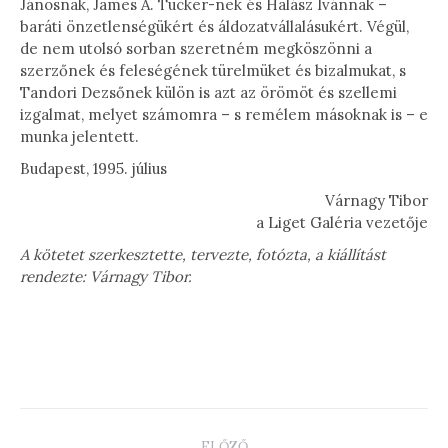
Jánosnak, James A. Tucker-nek és Halász Ivánnak –
baráti önzetlenségükért és áldozatvállalásukért. Végül,
de nem utolsó sorban szeretném megköszönni a
szerzőnek és feleségének türelmüket és bizalmukat, s
Tandori Dezsőnek külön is azt az örömöt és szellemi
izgalmat, melyet számomra – s remélem másoknak is – e
munka jelentett.
Budapest, 1995. július
Várnagy Tibor
a Liget Galéria vezetője
A kötetet szerkesztette, tervezte, fotózta, a kiállítást
rendezte: Várnagy Tibor.
PROJECT
ELŐZŐ