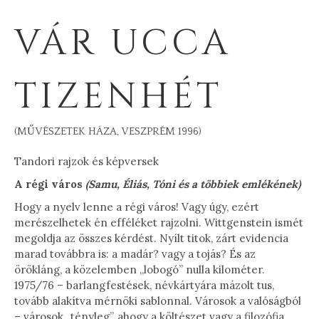
VÁR UCCA
TIZENHÉT
(MŰVÉSZETEK HÁZA, VESZPRÉM 1996)
Tandori rajzok és képversek
A régi város
(Samu, Éliás, Tóni és a többiek emlékének)
Hogy a nyelv lenne a régi város! Vagy úgy, ezért
merészelhetek én efféléket rajzolni. Wittgenstein ismét
megoldja az összes kérdést. Nyílt titok, zárt evidencia
marad továbbra is: a madár? vagy a tojás? És az
örökláng, a közelemben „lobogó” nulla kilométer.
1975/76 – barlangfestések, névkártyára mázolt tus,
tovább alakítva mérnöki sablonnal. Városok a valóságból
– városok „tényleg”, ahogy a költészet vagy a filozófia