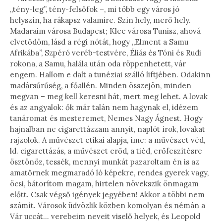
„tény-leg”, tény-felsőfok –, mi több egy város jó
helyszín, ha rákapsz valamire. Szín hely, merő hely.
Madaraim városa Budapest; Klee városa Tunisz, ahová
elvetődöm, lásd a régi nótát, hogy „Elment a Samu
Afrikába”, Szpéró veréb-testvére, Éliás és Tóni és Rudi
rokona, a Samu, halála után oda röppenhetett, vár
engem. Hallom e dalt a tunéziai szálló liftjében. Odakinn
madársűrűség, a főallén. Minden összejön, minden
megvan – meg kell keresni hát, mert meg lehet. A lovak
és az angyalok: ők már talán nem hagynak el, idézem
tanáromat és mesteremet, Nemes Nagy Ágnest. Hogy
hajnalban ne cigarettázzam annyit, naplót írok, lovakat
rajzolok. A művészet etikai alapja, íme: a művészet véd,
ld. cigarettázás, a művészet erőd, a tiéd, erőfeszítésre
ösztönöz, tessék, mennyi munkát pazaroltam én is az
amatőrnek megmaradó ló képekre, rendes gyerek vagy,
öcsi, bátorítom magam, hirtelen növekszik önmagam
előtt. Csak végső igények jegyében! Akkor a többi nem
számít. Városok üdvözlik közben komolyan és némán a
Vár uccát… verebeim neveit viselő helyek, és Leopold