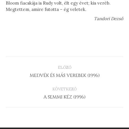
Bloom fiacskája is Rudy volt, élt egy évet; kis veréb.
Megtettem, amire futotta – ég veletek.
Tandori Dezső
PROJECT
ELŐZŐ
NAVIGATION
Previous
MEDVÉK ÉS MÁS VEREBEK (1996)
project:
KÖVETKEZŐ
Next
A SEMMI KÉZ (1996)
project: