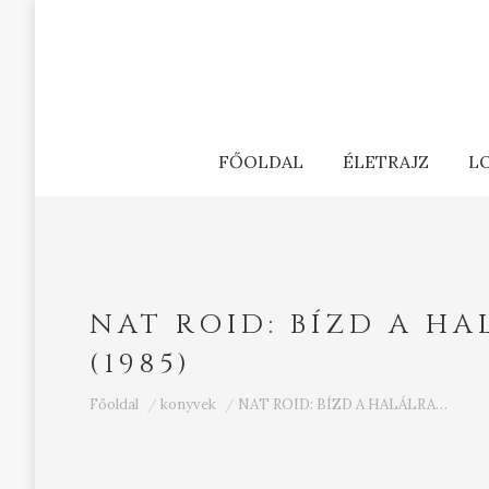
FŐOLDAL
ÉLETRAJZ
L
NAT ROID: BÍZD A HA
(1985)
Ön itt van:
Főoldal
konyvek
NAT ROID: BÍZD A HALÁLRA…