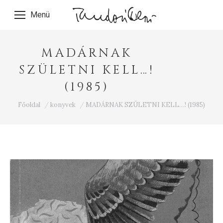
Menü
MADÁRNAK
SZÜLETNI KELL…!
(1985)
Ön itt van:
Főoldal
konyvek
MADÁRNAK SZÜLETNI KELL…! (1985)