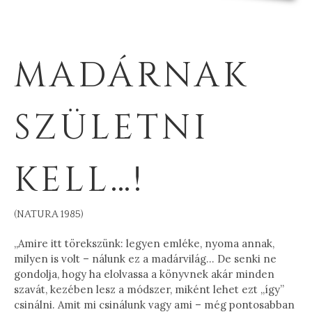
MADÁRNAK
SZÜLETNI
KELL…!
(NATURA 1985)
„Amire itt törekszünk: legyen emléke, nyoma annak,
milyen is volt – nálunk ez a madárvilág… De senki ne
gondolja, hogy ha elolvassa a könyvnek akár minden
szavát, kezében lesz a módszer, miként lehet ezt „így”
csinálni. Amit mi csinálunk vagy ami – még pontosabban