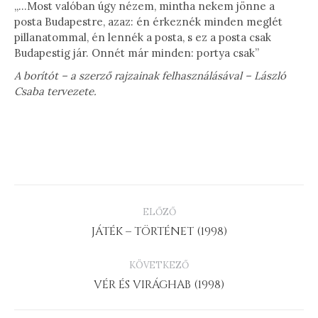
„…Most valóban úgy nézem, mintha nekem jönne a
posta Budapestre, azaz: én érkeznék minden meglét
pillanatommal, én lennék a posta, s ez a posta csak
Budapestig jár. Onnét már minden: portya csak”
A borítót – a szerző rajzainak felhasználásával – László
Csaba tervezete.
PROJECT
ELŐZŐ
NAVIGATION
Previous
JÁTÉK – TÖRTÉNET (1998)
project:
KÖVETKEZŐ
Next
VÉR ÉS VIRÁGHAB (1998)
project: