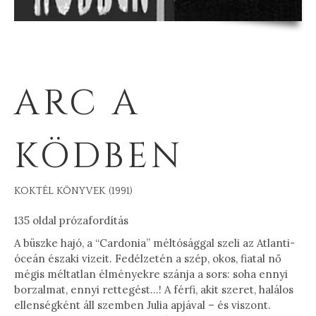
ARC A
KÖDBEN
KOKTÉL KÖNYVEK (1991)
135 oldal prózafordítás
A büszke hajó, a “Cardonia” méltósággal szeli az Atlanti-
óceán északi vizeit. Fedélzetén a szép, okos, fiatal nő
mégis méltatlan élményekre szánja a sors: soha ennyi
borzalmat, ennyi rettegést…! A férfi, akit szeret, halálos
ellenségként áll szemben Julia apjával – és viszont.