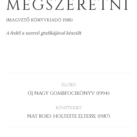
MEGSZERETNI
(MAGVETŐ KÖNYVKIADÓ 1986)
A fedél a szerző grafikájával készült
PROJECT
ELŐZŐ
NAVIGATION
Previous
ÚJ NAGY GOMBFOCIKÖNYV (1994)
project:
KÖVETKEZŐ
Next
NAT ROID: HOLTESTE ÉLTESSE (1987)
project: