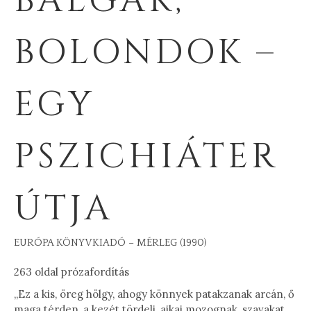
BALGÁK,
BOLONDOK –
EGY
PSZICHIÁTER
ÚTJA
EURÓPA KÖNYVKIADÓ – MÉRLEG (1990)
263 oldal prózafordítás
„Ez a kis, öreg hölgy, ahogy könnyek patakzanak arcán, ő
maga térden, a kezét tördeli, ajkai mozognak, szavakat