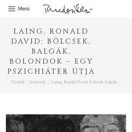
Menü
LAING, RONALD
DAVID: BÖLCSEK,
BALGÁK,
BOLONDOK – EGY
PSZICHIÁTER ÚTJA
Ön itt van:
Főoldal
konyvek
Laing, Ronald David: Bölcsek, balgák,…