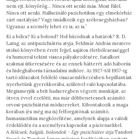
nem ejt, könyörög… Nincs ott senki más. Most fülel.
Nincs ott senki. Hallucináló pszichotikus egy elmekórház
zárt osztályán? Vagy imádkozik egy székesegyházban?
Ugyanaz a személy lehet ez is, az is.”
Ki a bölcs? Ki a bolond? Hol húzódnak a határok? R. D.
Laing, az antipszichiátria atyja, Feldmár András mestere
utolsó könyvében érett fejjel, sajátos életbölcsességgel
és humorral tekint vissza pályakezdésére, fiatalkori
szakmai útkeresésére és az ennek hátterét adó háborús
és hidegháborús társadalmi miliőre. Az 1927-től 1957-ig
tartó időszakot felölelő visszaemlékezésben bepillantást
nyerhetünk gyerekkorába, szüleivel való kapcsolatába.
Megismerjük a brit hadseregben végzett munkáját, az
ötven évvel ezelőtti, ma már döbbenetesnek számító
orvosi-pszichiátriai módszereket. Kibontakozik a maga
korában (és még ma is) felforgatónak számító,
humanisztikus megközelítése, amelynek alapja a valódi
érdeklődés és a személyes kapcsolat a páciensekkel.
A
Bölcsek, balgák, bolondok − Egy pszichiáter útja
Tandori
Dezső és Tandori Ágnes művészi fordításában, javított