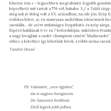
lehetne írni « – legszebben megvalósító, legjobb gondolat
képzelhető mit tartok a TH-ról, hahaha; 3./ a
Talált tárgy
még sok jó dolog volt a XX. században, na, ide jön, Szép E
érdekes kötet, az én maurysan aszkétikus ízlésemnek kicsi
zseniális… de azért mulatságra forgatható, és szép sárga, 
Szpéró halálának 6 év és 7 hófordulóján, miközben Franki
a nagy lovaglást a zsoké-championi címért.”Madárzsoké
ehhez a kötethez így lehetünk hívek, a többi néma csend, 
Tandori Dezső
PS: Valamiért, „vers-ügyben”,
ma is nagyon haragszom.
De: haszonra fordítom.
Ettől legyek jobb jelben.