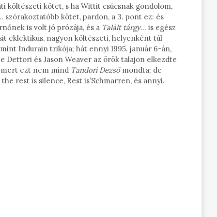
i költészeti kötet, s ha Wittit csúcsnak gondolom,
… szórakoztatóbb kötet, pardon, a 3. pont ez: és
rnőnek is volt jó prózája, és a
Talált tárgy
… is egész
t eklektikus, nagyon költészeti, helyenként túl
mint Indurain trikója; hát ennyi 1995. január 6-án,
e Dettori és Jason Weaver az örök talajon elkezdte
”, mert ezt nem mind
Tandori Dezső
mondta; de
the rest is silence, Rest is’Schmarren, és annyi.