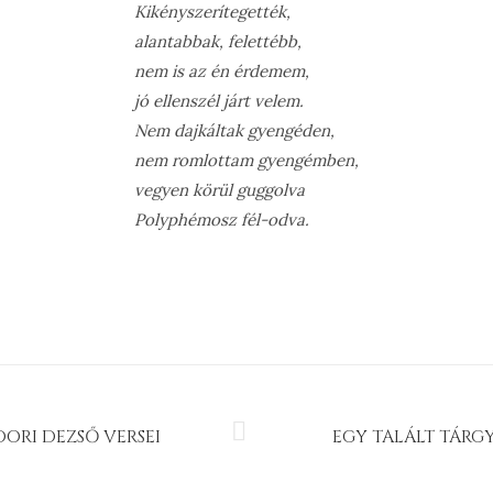
Kikényszerítegették,
alantabbak, felettébb,
nem is az én érdemem,
jó ellenszél járt velem.
Nem dajkáltak gyengéden,
nem romlottam gyengémben,
vegyen körül guggolva
Polyphémosz fél-odva.
DORI DEZSŐ VERSEI
EGY TALÁLT TÁRGY
Next
project: