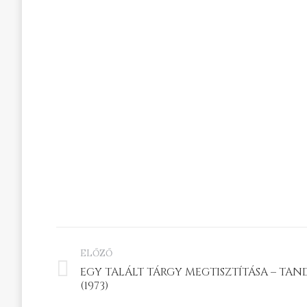
PROJECT
ELŐZŐ
NAVIGATION
EGY TALÁLT TÁRGY MEGTISZTÍTÁSA – TAN
Previous
(1973)
project: