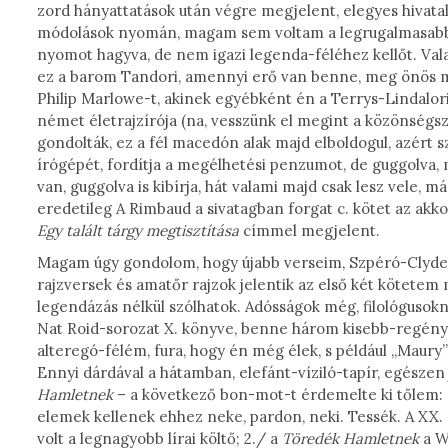
zord hányattatások után végre megjelent, elegyes hivatali
módolások nyomán, magam sem voltam a legrugalmasabb é
nyomot hagyva, de nem igazi legenda-féléhez kellőt. Val
ez a barom Tandori, amennyi erő van benne, meg önös m
Philip Marlowe-t, akinek egyébként én a Terrys-Lindalor
német életrajzírója (na, vesszünk el megint a közönségszó
gondolták, ez a fél macedón alak majd elboldogul, azért sz
írógépét, fordítja a megélhetési penzumot, de guggolva, 
van, guggolva is kibírja, hát valami majd csak lesz vele, 
eredetileg A Rimbaud a sivatagban forgat c. kötet az akk
Egy talált tárgy megtisztítása
címmel megjelent.
Magam úgy gondolom, hogy újabb verseim, Szpéró-Clyde e
rajzversek és amatőr rajzok jelentik az első két kötetem 
legendázás nélkül szólhatok. Adósságok még, filológusokna
Nat Roid-sorozat X. könyve, benne három kisebb-regény, 
alteregó-félém, fura, hogy én még élek, s például „Maury
Ennyi dárdával a hátamban, elefánt-víziló-tapír, egészen 
Hamletnek
– a következő bon-mot-t érdemelte ki tőlem: 
elemek kellenek ehhez neke, pardon, neki. Tessék. A XX. 
volt a legnagyobb lírai költő; 2./ a
Töredék
Hamletnek
a Wi