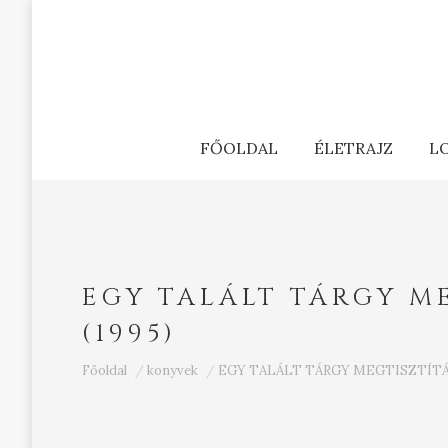
FŐOLDAL
ÉLETRAJZ
L
EGY TALÁLT TÁRGY M
(1995)
Ön itt van:
Főoldal
konyvek
EGY TALÁLT TÁRGY MEGTISZTÍTÁ