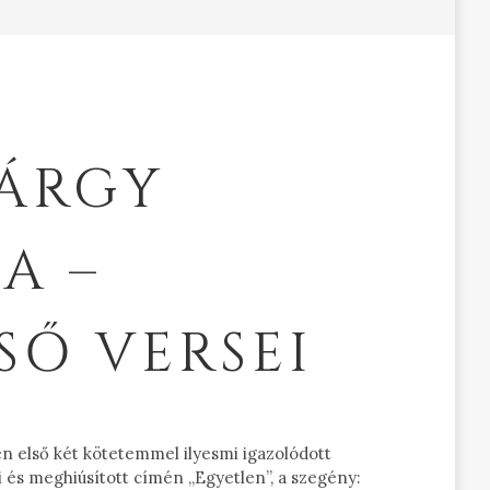
TÁRGY
A –
SŐ VERSEI
én első két kötetemmel ilyesmi igazolódott
i és meghiúsított címén „Egyetlen”, a szegény: