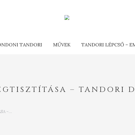
ONDONI TANDORI
MŰVEK
TANDORI LÉPCSŐ – 
EGTISZTÍTÁSA – TANDORI 
SA –…