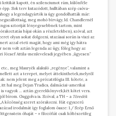
 kritikát kapott, én szilenciumot rám, különféle
pp. Sok terv kutazódott, hulltában szép csóva-
ahogy a legendagyártók is úgy gondolhatták már:
egszállottság, meg mohó bírvágy, ld. Chandlernél
ingos sztoriját lényegesebbnek tartom, mint
rakoztatás bájai okán a részletekben), szóval, azt
eret olyan sokat dolgozni, utazásai során is viszi az
mert azzal eteti magát, hogy ami még így hátra
már nem volt aztán legenda az ügy, főleg hogy az
ori József Attila-menlevelesdi jegyében „ügyesen”
tc., meg Mauryék alakuló „regénye”, valamint a
mellett azt a terepet, melyet áttekinthetek,melyről
k: nem jelent meg a prózatrilógia III. kötete, a
itt hal meg Dejan Tradics, dalmáciai-amerikai
” is vagyok … aztán gyerekkönyvek,két kötet vers.
jól bírom. Guggolva is. Szóval, a TH – a
Töredék
„A közönség szeret szórakozni. Hát egyszerű
század irodalmát így foglalom össze: 1./ Szép Ernő
ttgenstein óhaját – » filozófiát csak költészetileg