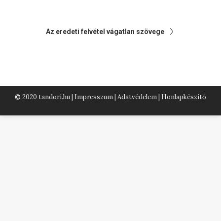
Az eredeti felvétel vágatlan szövege
© 2020 tandori.hu |
Impresszum
|
Adatvédelem
|
Honlapkészítő