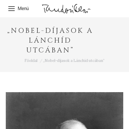
Menü
„NOBEL-DÍJASOK A
LÁNCHÍD
UTCÁBAN”
Ön itt van:
Főoldal
„Nobel-díjasok a Lánchíd utcában”