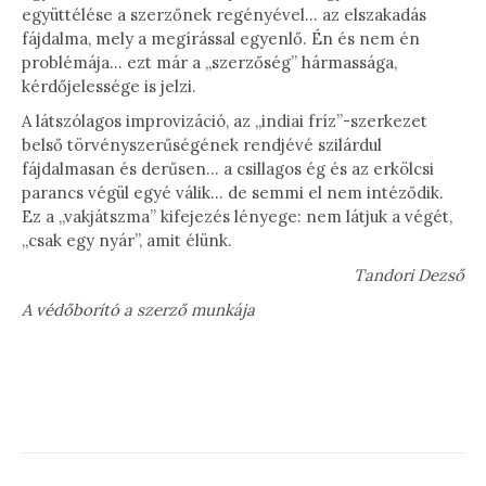
együttélése a szerzőnek regényével… az elszakadás
fájdalma, mely a megírással egyenlő. Én és nem én
problémája… ezt már a „szerzőség” hármassága,
kérdőjelessége is jelzi.
A látszólagos improvizáció, az „indiai fríz”-szerkezet
belső törvényszerűségének rendjévé szilárdul
fájdalmasan és derűsen… a csillagos ég és az erkölcsi
parancs végül egyé válik… de semmi el nem intéződik.
Ez a „vakjátszma” kifejezés lényege: nem látjuk a végét,
„csak egy nyár”, amit élünk.
Tandori Dezső
A védőborító a szerző munkája
PROJECT