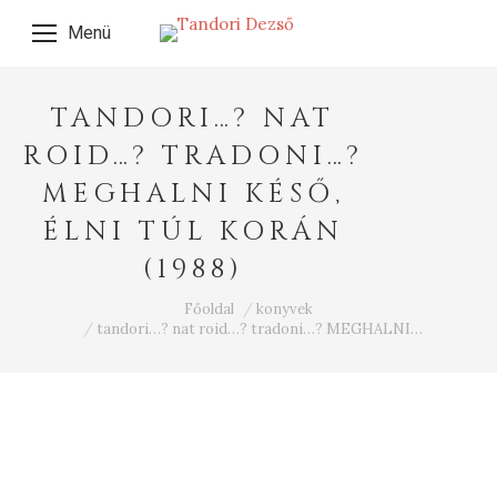
Menü
TANDORI…? NAT
ROID…? TRADONI…?
MEGHALNI KÉSŐ,
ÉLNI TÚL KORÁN
(1988)
Ön itt van:
Főoldal
konyvek
tandori…? nat roid…? tradoni…? MEGHALNI…