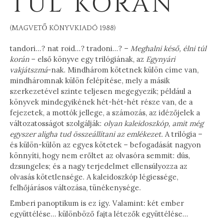
TÚL KORÁN
(MAGVETŐ KÖNYVKIADÓ 1988)
tandori…? nat roid…? tradoni…? –
Meghalni késő, élni túl
korán
– első könyve egy trilógiának, az
Egynyári
vakjátszmá
-nak. Mindhárom kötetnek külön címe van,
mindháromnak külön felépítése, mely a másik
szerkezetével szinte teljesen megegyezik; például a
könyvek mindegyikének hét-hét-hét része van, de a
fejezetek, a mottók jellege, a számozás, az idézőjelek a
változatosságot szolgálják:
olyan kaleidoszkóp, amit még
egyszer aligha tud összeállítani az emlékezet.
A trilógia –
és külön-külön az egyes kötetek – befogadását nagyon
könnyíti, hogy nem erőltet az olvasóra semmit: dús,
dzsungeles; és a nagy terjedelmet ellensúlyozza az
olvasás kötetlensége. A kaleidoszkóp légiessége,
felhőjárásos változása, tünékenysége.
Emberi panoptikum is ez így. Valamint: két ember
együttélése… különböző fajta létezők együttélése…