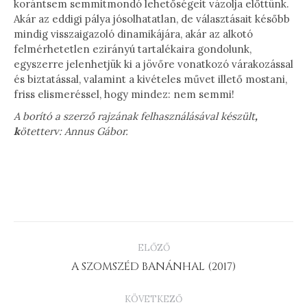
korántsem semmitmondó lehetőségeit vázolja előttünk.
Akár az eddigi pálya jósolhatatlan, de választásait később
mindig visszaigazoló dinamikájára, akár az alkotó
felmérhetetlen ezirányú tartalékaira gondolunk,
egyszerre jelenhetjük ki a jövőre vonatkozó várakozással
és biztatással, valamint a kivételes művet illető mostani,
friss elismeréssel, hogy mindez: nem semmi!
A borító a szerző rajzának felhasználásával készült
,
k
ötetterv: Annus Gábor.
PROJECT
ELŐZŐ
NAVIGATION
Previous
A SZOMSZÉD BANÁNHAL (2017)
project:
KÖVETKEZŐ