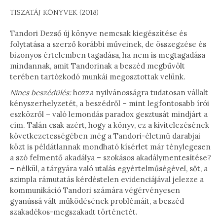
TISZATÁJ KÖNYVEK (2018)
Tandori Dezső új könyve nemcsak kiegészítése és
folytatása a szerző korábbi műveinek, de összegzése és
bizonyos értelemben tagadása, ha nem is megtagadása
mindannak, amit Tandorinak a beszéd megbűvölt
terében tartózkodó munkái megosztottak velünk.
Nincs beszédülés:
hozza nyilvánosságra tudatosan vállalt
kényszerhelyzetét, a beszédről – mint legfontosabb írói
eszközről – való lemondás paradox gesztusát mindjárt a
cím. Talán csak azért, hogy a könyv, ez a kivitelezésének
következetességében még a Tandori-életmű darabjai
közt is példátlannak mondható kísérlet már ténylegesen
a szó felmentő akadálya – szokásos akadálymentesítése?
– nélkül, a tárgyára való utalás egyértelműségével, sőt, a
szimpla rámutatás kérdéstelen evidenciájával jelezze a
kommunikáció Tandori számára végérvényesen
gyanússá vált működésének problémáit, a beszéd
szakadékos-megszakadt történetét.