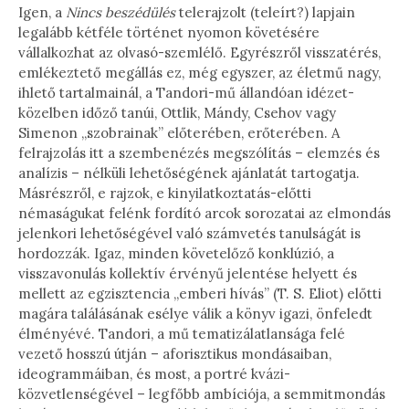
Igen, a
Nincs beszédülés
telerajzolt (teleírt?) lapjain
legalább kétféle történet nyomon követésére
vállalkozhat az olvasó-szemlélő. Egyrészről visszatérés,
emlékeztető megállás ez, még egyszer, az életmű nagy,
ihlető tartalmainál, a Tandori-mű állandóan idézet-
közelben időző tanúi, Ottlik, Mándy, Csehov vagy
Simenon „szobrainak” előterében, erőterében. A
felrajzolás itt a szembenézés megszólítás – elemzés és
analízis – nélküli lehetőségének ajánlatát tartogatja.
Másrészről, e rajzok, e kinyilatkoztatás-előtti
némaságukat felénk fordító arcok sorozatai az elmondás
jelenkori lehetőségével való számvetés tanulságát is
hordozzák. Igaz, minden követelőző konklúzió, a
visszavonulás kollektív érvényű jelentése helyett és
mellett az egzisztencia „emberi hívás” (T. S. Eliot) előtti
magára találásának esélye válik a könyv igazi, önfeledt
élményévé. Tandori, a mű tematizálatlansága felé
vezető hosszú útján – aforisztikus mondásaiban,
ideogrammáiban, és most, a portré kvázi-
közvetlenségével – legfőbb ambíciója, a semmitmondás