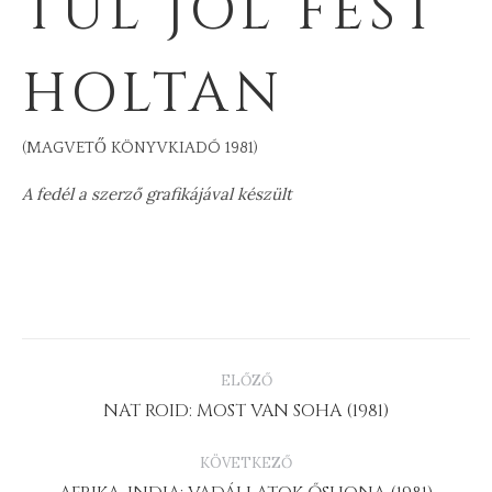
TÚL JÓL FEST
HOLTAN
(MAGVETŐ KÖNYVKIADÓ 1981)
A fedél a szerző grafikájával készült
PROJECT
ELŐZŐ
NAVIGATION
Previous
NAT ROID: MOST VAN SOHA (1981)
project:
KÖVETKEZŐ
Next