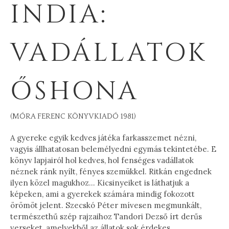
INDIA:
VADÁLLATOK
ŐSHONA
(MÓRA FERENC KÖNYVKIADÓ 1981)
A gyereke egyik kedves játéka farkasszemet nézni,
vagyis állhatatosan belemélyedni egymás tekintetébe. E
könyv lapjairól hol kedves, hol fenséges vadállatok
néznek ránk nyílt, fényes szemükkel. Ritkán engednek
ilyen közel magukhoz… Kicsinyeiket is láthatjuk a
képeken, ami a gyerekek számára mindig fokozott
örömöt jelent. Szecskó Péter mívesen megmunkált,
természethű szép rajzaihoz Tandori Dezső írt derűs
verseket, amelyekből az állatok sok érdekes