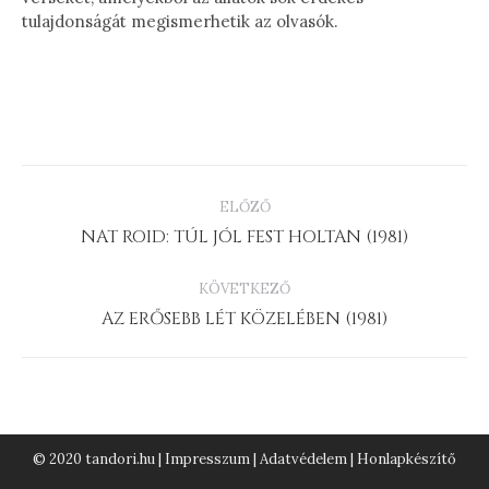
tulajdonságát megismerhetik az olvasók.
PROJECT
ELŐZŐ
NAVIGATION
Previous
NAT ROID: TÚL JÓL FEST HOLTAN (1981)
project:
KÖVETKEZŐ
Next
AZ ERŐSEBB LÉT KÖZELÉBEN (1981)
project:
© 2020 tandori.hu |
Impresszum
|
Adatvédelem
|
Honlapkészítő