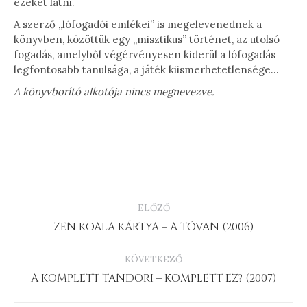
ezeket látni.
A szerző „lófogadói emlékei” is megelevenednek a
könyvben, közöttük egy „misztikus” történet, az utolsó
fogadás, amelyből végérvényesen kiderül a lófogadás
legfontosabb tanulsága, a játék kiismerhetetlensége…
A könyvborító alkotója nincs megnevezve.
PROJECT
ELŐZŐ
NAVIGATION
Previous
ZEN KOALA KÁRTYA – A TÓVAN (2006)
project:
KÖVETKEZŐ
Next
A KOMPLETT TANDORI – KOMPLETT EZ? (2007)
project: