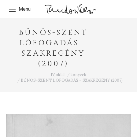
Menü
BŰNÖS-SZENT
LÓFOGADÁS –
SZAKREGÉNY
(2007)
Ön itt van:
Főoldal
konyvek
BŰNÖS-SZENT LÓFOGADÁS – SZAKREGÉNY (2007)