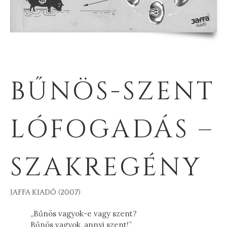
BŰNÖS-SZENT
LÓFOGADÁS –
SZAKREGÉNY
JAFFA KIADÓ (2007)
„Bűnös vagyok-e vagy szent?
Bűnös vagyok, annyi szent!”