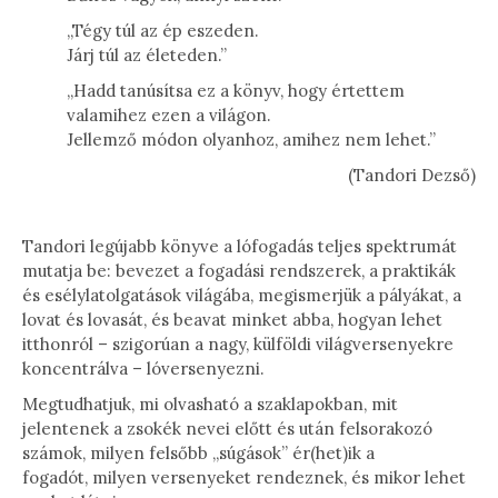
„Tégy túl az ép eszeden.
Járj túl az életeden.”
„Hadd tanúsítsa ez a könyv, hogy értettem
valamihez ezen a világon.
Jellemző módon olyanhoz, amihez nem lehet.”
(Tandori Dezső)
Tandori legújabb könyve a lófogadás teljes spektrumát
mutatja be: bevezet a fogadási rendszerek, a praktikák
és esélylatolgatások világába, megismerjük a pályákat, a
lovat és lovasát, és beavat minket abba, hogyan lehet
itthonról – szigorúan a nagy, külföldi világversenyekre
koncentrálva – lóversenyezni.
Megtudhatjuk, mi olvasható a szaklapokban, mit
jelentenek a zsokék nevei előtt és után felsorakozó
számok, milyen felsőbb „súgások” ér(het)ik a
fogadót, milyen versenyeket rendeznek, és mikor lehet