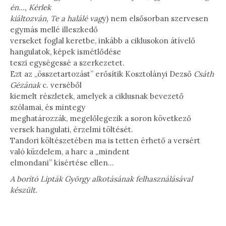
én…, Kérlek
kiáltozván, Te a halálé vag
y) nem elsősorban szervesen
egymás mellé illeszkedő
verseket foglal keretbe, inkább a ciklusokon átívelő
hangulatok, képek ismétlődése
teszi egységessé a szerkezetet.
Ezt az „összetartozást” erősítik Kosztolányi Dezső
Csáth
Gézának
c. verséből
kiemelt részletek, amelyek a ciklusnak bevezető
szólamai, és mintegy
meghatározzák, megelőlegezik a soron következő
versek hangulati, érzelmi töltését.
Tandori költészetében ma is tetten érhető a versért
való küzdelem, a harc a „mindent
elmondani” kísértése ellen…
A borító Lipták György alkotásának felhasználásával
készült.