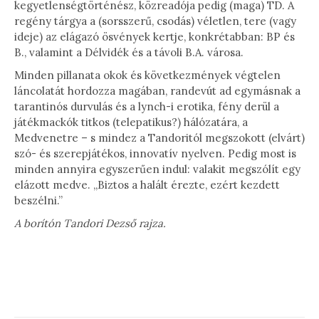
kegyetlenségtörténész, közreadója pedig (maga) TD. A
regény tárgya a (sorsszerű, csodás) véletlen, tere (vagy
ideje) az elágazó ösvények kertje, konkrétabban: BP és
B., valamint a Délvidék és a távoli B.A. városa.
Minden pillanata okok és következmények végtelen
láncolatát hordozza magában, randevút ad egymásnak a
tarantinós durvulás és a lynch-i erotika, fény derül a
játékmackók titkos (telepatikus?) hálózatára, a
Medvenetre – s mindez a Tandoritól megszokott (elvárt)
szó- és szerepjátékos, innovatív nyelven. Pedig most is
minden annyira egyszerűen indul: valakit megszólít egy
elázott medve. „Biztos a halált érezte, ezért kezdett
beszélni.”
A borítón Tandori Dezső rajza.