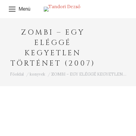
Menü
ZOMBI – EGY
ELÉGGÉ
KEGYETLEN
TÖRTÉNET (2007)
Ön itt van:
Főoldal
konyvek
ZOMBI – EGY ELÉGGÉ KEGYETLEN…