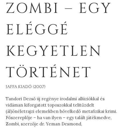
ZOMBI – EGY
ELÉGGÉ
KEGYETLEN
TÖRTÉNET
JAFFA KIADÓ (2007)
Tandori Dezső új regénye irodalmi allúziókkal és
vidáman kiforgatott toposzokkal telitűzdelt
(ál)önéletrajzi elemekben bővelkedő metafizikai krimi.
Főszereplője – ha van ilyen – egy talált játékmedve,
Zombi, szerzője dr. Yeman Desmond,