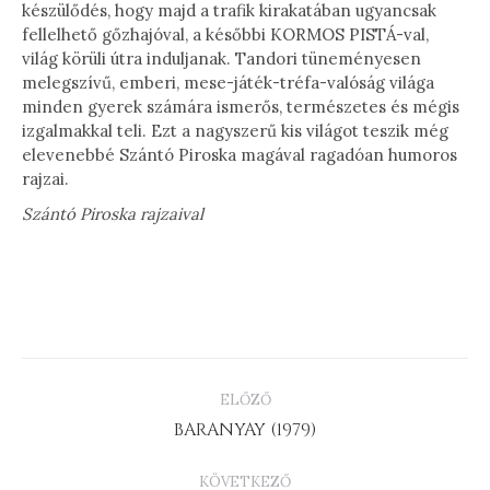
készülődés, hogy majd a trafik kirakatában ugyancsak
fellelhető gőzhajóval, a későbbi KORMOS PISTÁ-val,
világ körüli útra induljanak. Tandori tüneményesen
melegszívű, emberi, mese-játék-tréfa-valóság világa
minden gyerek számára ismerős, természetes és mégis
izgalmakkal teli. Ezt a nagyszerű kis világot teszik még
elevenebbé Szántó Piroska magával ragadóan humoros
rajzai.
Szántó Piroska rajzaival
PROJECT
ELŐZŐ
NAVIGATION
Previous
BARANYAY (1979)
project:
KÖVETKEZŐ