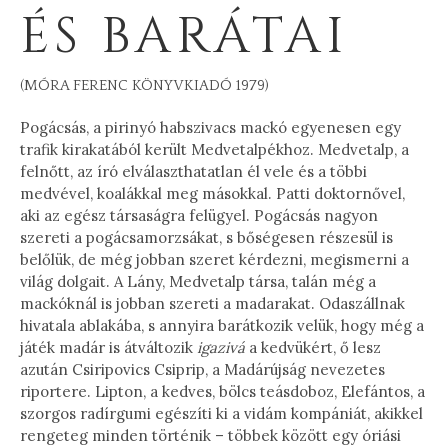
ÉS BARÁTAI
(MÓRA FERENC KÖNYVKIADÓ 1979)
Pogácsás, a pirinyó habszivacs mackó egyenesen egy
trafik kirakatából került Medvetalpékhoz. Medvetalp, a
felnőtt, az író elválaszthatatlan él vele és a többi
medvével, koalákkal meg másokkal. Patti doktornővel,
aki az egész társaságra felügyel. Pogácsás nagyon
szereti a pogácsamorzsákat, s bőségesen részesül is
belőlük, de még jobban szeret kérdezni, megismerni a
világ dolgait. A Lány, Medvetalp társa, talán még a
mackóknál is jobban szereti a madarakat. Odaszállnak
hivatala ablakába, s annyira barátkozik velük, hogy még a
játék madár is átváltozik
igazivá
a kedvükért, ő lesz
azután Csiripovics Csiprip, a Madárújság nevezetes
riportere. Lipton, a kedves, bölcs teásdoboz, Elefántos, a
szorgos radírgumi egészíti ki a vidám kompániát, akikkel
rengeteg minden történik – többek között egy óriási