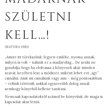
SZÜLETNI
KELL…!
(NATURA 1985)
„Amire itt törekszünk: legyen emléke, nyoma annak,
milyen is volt – nálunk ez a madárvilág… De senki ne
gondolja, hogy ha elolvassa a könyvnek akár minden
szavát, kezében lesz a módszer, miként lehet ezt „így”
csinálni. Amit mi csinálunk vagy ami – még pontosabban
– velünk történik, sokkal egyszerűbb dolog annál,
semhogy könyvből kellene tanítani.
Nemcsak kapcsolatokról számol be könyvünk, de maga is
kapcsolat akar lenni.