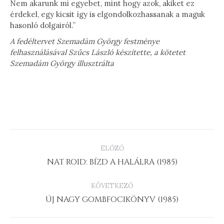
Nem akarunk mi egyebet, mint hogy azok, akiket ez
érdekel, egy kicsit így is elgondolkozhassanak a maguk
hasonló dolgairól.”
A fedéltervet Szemadám György festménye
felhasználásával Szűcs László készítette, a kötetet
Szemadám György illusztrálta
PROJECT
ELŐZŐ
NAVIGATION
Previous
NAT ROID: BÍZD A HALÁLRA (1985)
project:
KÖVETKEZŐ
Next
ÚJ NAGY GOMBFOCIKÖNYV (1985)
project: