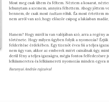
Most meg csak ültem és féltem. Néztem a kosarat, nézte
lehunytam a szemem, annyira féltettem. Ahogy jöttem ve
bennem, de csak most
tudtam
róluk. És most értettem m
nem arról van szó, hogy először csipog a lakásban madár,
Hanem? Hogy miről is van valójában szó, arra a regény a
története. Hogy milyen ügyben folyik a nyomozás? Érjük
felderítése érdekében. Egy tizenöt éves fiú a teljes igazs
nem úgy van, akkor az emberek miért csinálnak úgy, min
derül fény a teljes igazságra, mégis fontos felfedezésre jut
lelkiismeretes és lelkiismereti nyomozás minden egyes 
Baranyai András rajzaival