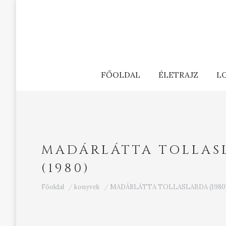
FŐOLDAL
ÉLETRAJZ
L
MADÁRLÁTTA TOLLAS
(1980)
Ön itt van:
Főoldal
konyvek
MADÁRLÁTTA TOLLASLABDA (1980