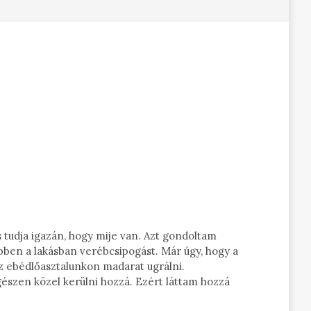
 tudja igazán, hogy mije van. Azt gondoltam
ebben a lakásban verébcsipogást. Már úgy, hogy a
az ebédlőasztalunkon madarat ugrálni.
szen közel kerülni hozzá. Ezért láttam hozzá