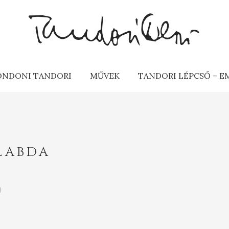
ONDONI TANDORI
MŰVEK
TANDORI LÉPCSŐ – 
LABDA
)