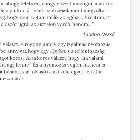
m, ahogy felébred, ahogy elkezd mozogni, matatni;
le a parkon át, ezek az érzések mind megvoltak
eg, hogy nem rajtam múlik az egész… Éreztem, itt
 először ugrál az asztalon veréb, hanem…”
Tandori Dezső
d választ. A regény, amely egy izgalmas nyomozás
 be annyival, hogy egy
Ügyben
s a teljes igazság
ágot keresi. Arra keres választ, hogy „ha valami
tha úgy lenne”. És a nyomozás végén, ha nem is
 hősünk, s az olvasó is, aki vele együtt éli át a
mozzanatát.