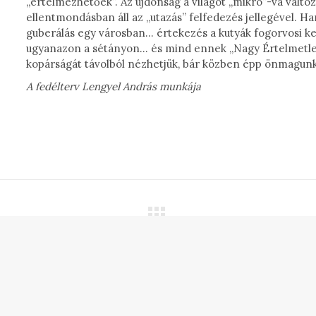
„értelmezhetőek”. Az újdonság a világot „mikro”-vá válto
ellentmondásban áll az „utazás” felfedezés jellegével.
guberálás egy városban… értekezés a kutyák fogorvosi ke
ugyanazon a sétányon… és mind ennek „Nagy Értelmetlens
kopárságát távolból nézhetjük, bár közben épp önmagunkt
A fedélterv Lengyel András munkája
Next
TREET (1990)
project: