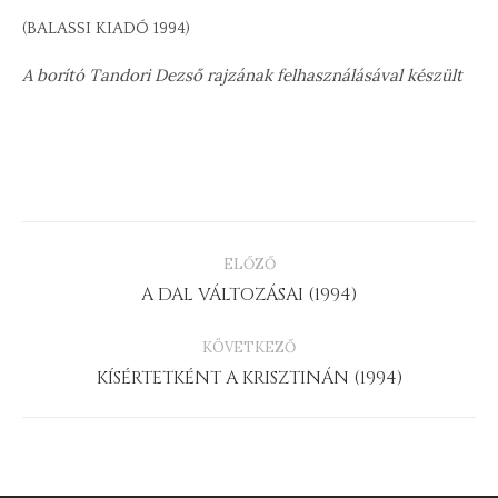
(BALASSI KIADÓ 1994)
A borító Tandori Dezső rajzának felhasználásával készült
PROJECT
ELŐZŐ
NAVIGATION
Previous
A DAL VÁLTOZÁSAI (1994)
project:
KÖVETKEZŐ
Next
KÍSÉRTETKÉNT A KRISZTINÁN (1994)
project: