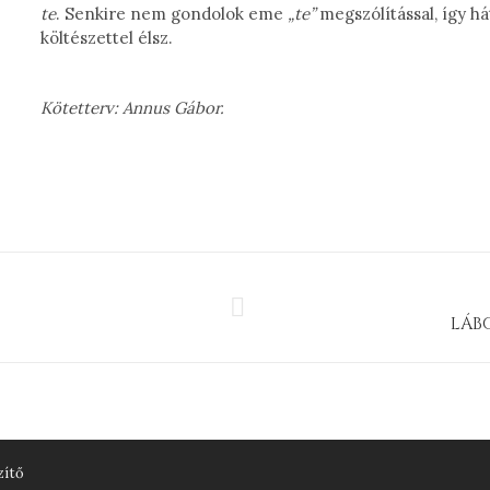
te
. Senkire nem gondolok eme
„te”
megszólítással, így h
költészettel élsz.
Kötetterv: Annus Gábor.
Next
LÁBO
project:
zítő