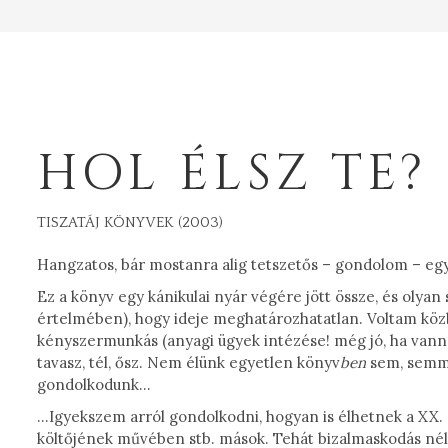
HOL ÉLSZ TE?
TISZATÁJ KÖNYVEK (2003)
Hangzatos, bár mostanra alig tetszetős – gondolom – eg
Ez a könyv egy kánikulai nyár végére jött össze, és olya
értelmében), hogy ideje meghatározhatatlan. Voltam közb
kényszermunkás (anyagi ügyek intézése! még jó, ha van
tavasz, tél, ősz. Nem élünk egyetlen könyv
ben
sem, semmi 
gondolkodunk…
…Igyekszem arról gondolkodni, hogyan is élhetnek a XX. 
költőjének művében stb. mások. Tehát bizalmaskodás nélkül