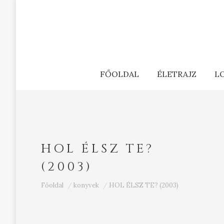
FŐOLDAL
ÉLETRAJZ
L
HOL ÉLSZ TE?
(2003)
Ön itt van:
Főoldal
konyvek
HOL ÉLSZ TE? (2003)