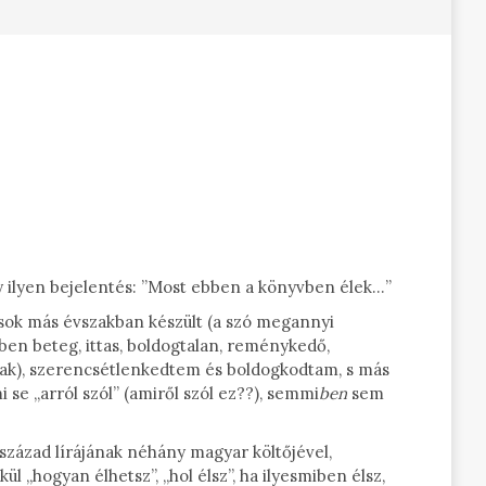
y ilyen bejelentés: ”Most ebben a könyvben élek…”
n sok más évszakban készült (a szó megannyi
en beteg, ittas, boldogtalan, reménykedő,
nak), szerencsétlenkedtem és boldogkodtam, s más
se „arról szól” (amiről szól ez??), semmi
ben
sem
század lírájának néhány magyar költőjével,
 „hogyan élhetsz”, „hol élsz”, ha ilyesmiben élsz,