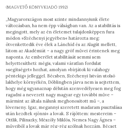
(MAGVETŐ KÖNYVKIADÓ 1992)
„Magyarországon most szinte mindannyiunk élete
változásban, ha nem épp válságban van. Az a stabilitás is
megingott, mely az én életemet tulajdonképpen fura
módon »Széchenyi jegyében« határozta meg:
ötvenkettedik éve élek a Lánchíd és az Alagút mellett,
látom az Akadémiát – a nagy gróf művei érintenek meg
naponta. Az emberélet stabilitását semmi sem
helyettesítheti: mégis, valami váratlan fordulat
»segítséget« hozhat, amolyan »bírjátok ki valahogy
péntekig« jelleggel. Bécsben, Széchenyi István utolsó
lakhelye környékén, Döblingben járva nem is sejtettem,
hogy még ugyanaznap délután szenvedélyesen meg fog
ragadni a nevezett nagy magyar egy további műve –
mármint az általa nálunk meghonosított mű –, a
lóverseny. Igaz, megannyi szeretett madaram pusztulása
után kezdtek »jönni« a lovak. S rájöttem: mestereim –
Ottlik, Pilinszky, Mészöly Miklós, Nemes Nagy Ágnes –
műveiből a lovak már rég-rég szólnak hozzám. Bécset