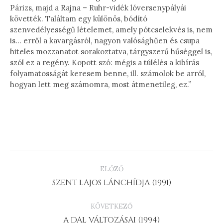
Párizs, majd a Rajna – Ruhr-vidék lóversenypályái
követték. Találtam egy különös, bódító
szenvedélyességű lételemet, amely pótcselekvés is, nem
is… erről a kavargásról, nagyon valósághűen és csupa
hiteles mozzanatot sorakoztatva, tárgyszerű hűséggel is,
szól ez a regény. Kopott szó: mégis a túlélés a kibírás
folyamatosságát keresem benne, ill. számolok be arról,
hogyan lett meg számomra, most átmenetileg, ez.”
PROJECT
ELŐZŐ
NAVIGATION
Previous
SZENT LAJOS LÁNCHÍDJA (1991)
project:
KÖVETKEZŐ
Next
A DAL VÁLTOZÁSAI (1994)