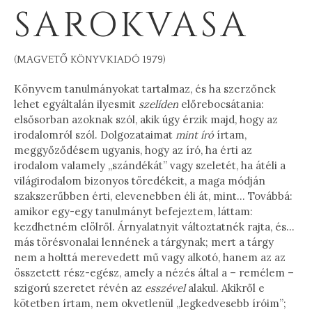
SAROKVASA
(MAGVETŐ KÖNYVKIADÓ 1979)
Könyvem tanulmányokat tartalmaz, és ha szerzőnek
lehet egyáltalán ilyesmit
szelíden
előrebocsátania:
elsősorban azoknak szól, akik úgy érzik majd, hogy az
irodalomról szól. Dolgozataimat
mint író
írtam,
meggyőződésem ugyanis, hogy az író, ha érti az
irodalom valamely „szándékát” vagy szeletét, ha átéli a
világirodalom bizonyos töredékeit, a maga módján
szakszerűbben érti, elevenebben éli át, mint… Továbbá:
amikor egy-egy tanulmányt befejeztem, láttam:
kezdhetném elölről. Árnyalatnyit változtatnék rajta, és…
más törésvonalai lennének a tárgynak; mert a tárgy
nem a holttá merevedett mű vagy alkotó, hanem az az
összetett rész-egész, amely a nézés által a – remélem –
szigorú szeretet révén az
esszével
alakul. Akikről e
kötetben írtam, nem okvetlenül „legkedvesebb íróim”;