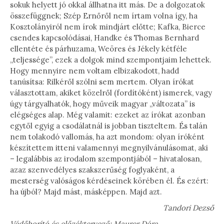
sokuk helyett jó okkal állhatna itt más. De a dolgozatok
összefüggnek; Szép Ernőről nem írtam volna így, ha
Kosztolányiról nem írok mindjárt előtte; Kafka, Bierce
csendes kapcsolódásai, Handke és Thomas Bernhard
ellentéte és párhuzama, Weöres és Jékely kétféle
„teljessége”, ezek a dolgok mind szempontjaim lehettek.
Hogy mennyire nem voltam elbizakodott, hadd
tanúsítsa: Rilkéről szólni sem mertem. Olyan írókat
választottam, akiket közelről (fordítóként) ismerek, vagy
úgy tárgyalhatók, hogy műveik magyar „változata” is
elégséges alap. Még valamit: ezeket az írókat azonban
egytől egyig a csodálatnál is jobban tiszteltem. És talán
nem tolakodó vallomás, ha azt mondom: olyan íróként
készítettem itteni valamennyi megnyilvánulásomat, aki
– legalábbis az irodalom szempontjából – hivatalosan,
azaz szenvedélyes szakszerűség foglyaként, a
mesterség valóságos kérdéseinek körében él. És ezért:
ha újból? Majd mást, másképpen. Majd azt.
Tandori Dezső
Védőborító és előzéktervező: Maurer Dóra