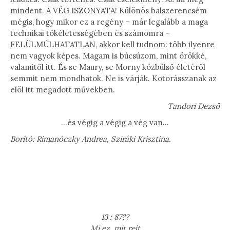
mindent. A VÉG ISZONYATA! Különös balszerencsém
mégis, hogy mikor ez a regény – már legalább a maga
technikai tökéletességében és számomra –
FELÜLMÚLHATATLAN, akkor kell tudnom: több ilyenre
nem vagyok képes. Magam is búcsúzom, mint örökké,
valamitől itt. És se Maury, se Morny közbülső életéről
semmit nem mondhatok. Ne is várják. Kotorásszanak az
elöl itt megadott művekben.
Tandori Dezső
…és végig a végig a vég van…
Borító: Rimanóczky Andrea, Sziráki Krisztina.
13 : 87??
Mi ez, mit rejt