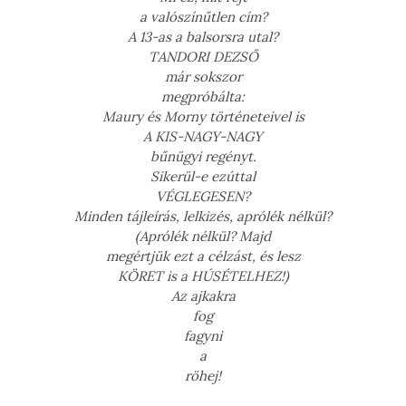
a valószínűtlen cím?
A 13-as a balsorsra utal?
TANDORI DEZSŐ
már sokszor
megpróbálta:
Maury és Morny történeteivel is
A KIS-NAGY-NAGY
bűnügyi regényt.
Sikerül-e ezúttal
VÉGLEGESEN?
Minden tájleírás, lelkizés, aprólék nélkül?
(Aprólék nélkül? Majd
megértjük ezt a célzást, és lesz
KÖRET is a HÚSÉTELHEZ!)
Az ajkakra
fog
fagyni
a
röhej!