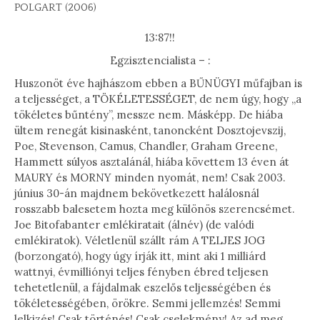
POLGART (2006)
13:87!!
Egzisztencialista – :
Huszonöt éve hajhászom ebben a BŰNÜGYI műfajban is
a teljességet, a TÖKÉLETESSÉGET, de nem úgy, hogy „a
tökéletes bűntény”, messze nem. Másképp. De hiába
ültem renegát kisinasként, tanoncként Dosztojevszij,
Poe, Stevenson, Camus, Chandler, Graham Greene,
Hammett súlyos asztalánál, hiába követtem 13 éven át
MAURY és MORNY minden nyomát, nem! Csak 2003.
június 30-án majdnem bekövetkezett halálosnál
rosszabb balesetem hozta meg különös szerencsémet.
Joe Bitofabanter emlékiratait (álnév) (de valódi
emlékiratok). Véletlenül szállt rám A TELJES JOG
(borzongató), hogy úgy írják itt, mint aki 1 milliárd
wattnyi, évmilliónyi teljes fényben ébred teljesen
tehetetlenül, a fájdalmak eszelős teljességében és
tökéletességében, örökre. Semmi jellemzés! Semmi
lelkizés! Csak történés! Csak cselekmény! Az ad meg