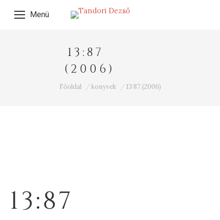
Menü
13:87
(2006)
Ön itt van:
Főoldal
konyvek
13:87 (2006)
13:87