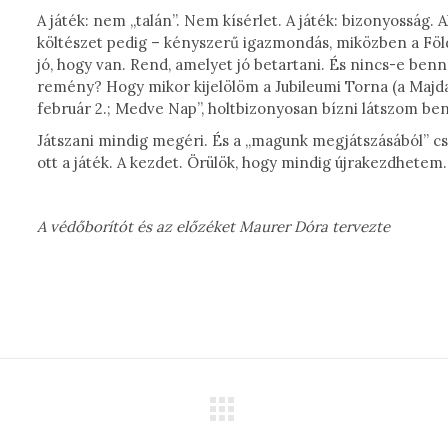
A játék: nem „talán”. Nem kísérlet. A játék: bizonyosság. A
költészet pedig – kényszerű igazmondás, miközben a Föld… 
jó, hogy van. Rend, amelyet jó betartani. És nincs-e b
remény? Hogy mikor kijelölöm a Jubileumi Torna (a Majdan
február 2.; Medve Nap”, holtbizonyosan bízni látszom b
Játszani mindig megéri. És a „magunk megjátszásából” csa
ott a játék. A kezdet. Örülök, hogy mindig újrakezdhetem.
A védőborítót és az előzéket Maurer Dóra tervezte
Next
project: