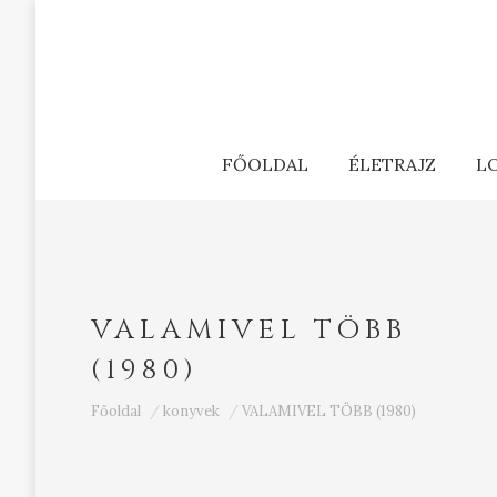
FŐOLDAL
ÉLETRAJZ
L
VALAMIVEL TÖBB
(1980)
Ön itt van:
Főoldal
konyvek
VALAMIVEL TÖBB (1980)