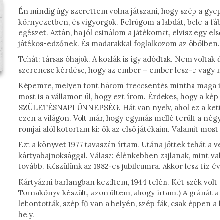
Én mindig úgy szerettem volna játszani, hogy szép a gye
környezetben, és vigyorgok. Felrúgom a labdát, bele a fá
egészet. Aztán, ha jól csinálom a játékomat, elvisz egy el
játékos-edzőnek. És madarakkal foglalkozom az öbölben.
Tehát: társas óhajok. A koalák is így adódtak. Nem voltak
szerencse kérdése, hogy az ember – ember lesz-e vagy m
Képemre, melyen fönt három freccsentés mintha maga is 
most is a vállamon ül, hogy ezt írom. Érdekes, hogy a 
SZÜLETÉSNAPI ÜNNEPSÉG. Hát van nyelv, ahol ez a kett
ezen a világon. Volt már, hogy egymás mellé terült a né
romjai alól kotortam ki: ők az első játékaim. Valamit most
Ezt a könyvet 1977 tavaszán írtam. Utána jöttek tehát a v
kártyabajnoksággal. Válasz: élénkebben zajlanak, mint val
tovább. Készülünk az 1982-es jubileumra. Akkor lesz tíz é
Kártyázni barlangban kezdtem, 1944 telén. Két szék volt 
Tornakönyv készült; azon ültem, ahogy írtam.) A gránát a
lebontották, szép fű van a helyén, szép fák, csak éppen 
hely.