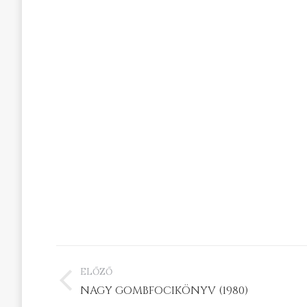
PROJECT
ELŐZŐ
NAVIGATION
Previous
NAGY GOMBFOCIKÖNYV (1980)
project: