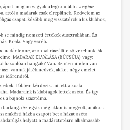
p, ápolt, magam vagyok a legrondább az egész
ba, attól a madarak csak elrepülnek. Kedvelem az
sőligás csapat, később meg visszatérek a kis klubhoz,
 ők se mindig nemzeti értékek Ausztráliában. És
ás. Koala. Vagy veréb.
madár lenne, azonnal rászállt első verebünk. Aki
kép címe: MADARAK ELVÁLÁSA (BÚCSÚJA), vagy:
ő hasonlóan hangzik? Van. Szinte minden van
gy ász; vannak játékmedvék, akiket négy emelet
 az időrendről.
erebek. Többen kérdezik: mi lett a koala
aha. Madaraink is klubtagok lettek azóta. És így
ves a bajnoki szisztéma.
a barlang. (Az egyik még akkor is megvolt, amikor a
 szemközti házba csapott be; a házat azóta
a labdarúgás helyett a madáretetésre alkalmasabb