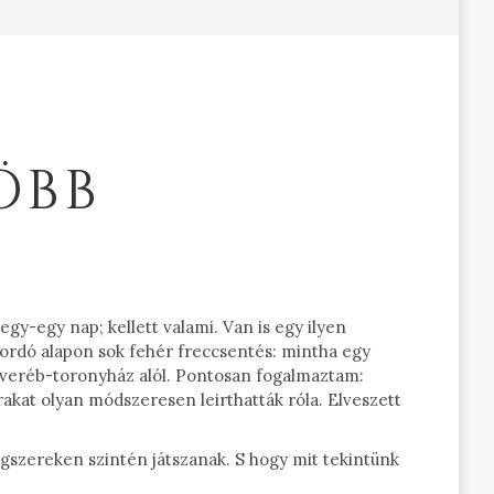
ÖBB
gy-egy nap; kellett valami. Van is egy ilyen
bordó alapon sok fehér freccsentés: mintha egy
ri veréb-toronyház alól. Pontosan fogalmaztam:
rakat olyan módszeresen leirthatták róla. Elveszett
ngszereken szintén játszanak. S hogy mit tekintünk