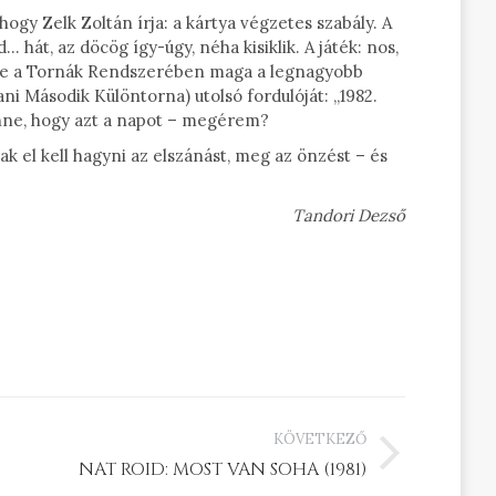
hogy Zelk Zoltán írja: a kártya végzetes szabály. A
hát, az döcög így-úgy, néha kisiklik. A játék: nos,
enne a Tornák Rendszerében maga a legnagyobb
i Második Különtorna) utolsó fordulóját: „1982.
enne, hogy azt a napot – megérem?
k el kell hagyni az elszánást, meg az önzést – és
Tandori Dezső
KÖVETKEZŐ
NAT ROID: MOST VAN SOHA (1981)