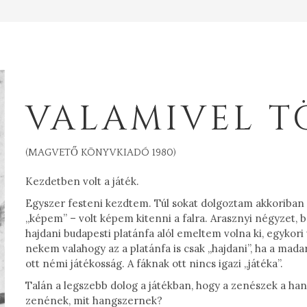
VALAMIVEL T
(MAGVETŐ KÖNYVKIADÓ 1980)
Kezdetben volt a játék.
Egyszer festeni kezdtem. Túl sokat dolgoztam akkoriban e
„képem” – volt képem kitenni a falra. Arasznyi négyzet, 
hajdani budapesti platánfa alól emeltem volna ki, egyko
nekem valahogy az a platánfa is csak „hajdani”, ha a mada
ott némi játékosság. A fáknak ott nincs igazi „játéka”.
Talán a legszebb dolog a játékban, hogy a zenészek a ha
zenének, mit hangszernek?