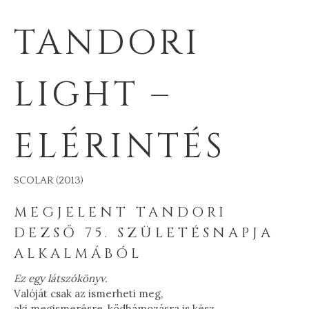
TANDORI
LIGHT –
ELÉRINTÉS
SCOLAR (2013)
MEGJELENT TANDORI
DEZSŐ 75. SZÜLETÉSNAPJA
ALKALMÁBÓL
Ez egy látszókönyv.
Valóját csak az ismerheti meg,
aki megismerésre, ködhámozásra is kész.