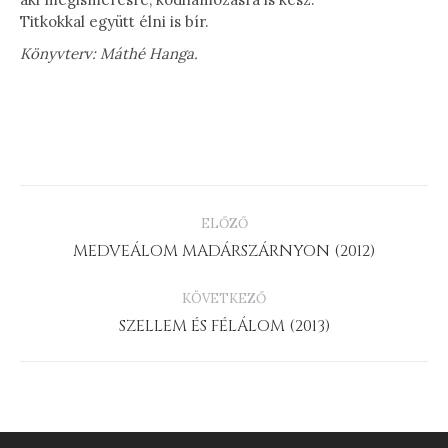
Titkokkal együtt élni is bír.
Könyvterv: Máthé Hanga.
PROJECT
ELŐZŐ
NAVIGATION
Previous
MEDVEÁLOM MADÁRSZÁRNYON (2012)
project:
KÖVETKEZŐ
Next
SZELLEM ÉS FÉLÁLOM (2013)
project: