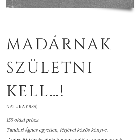
MADÁRNAK
SZÜLETNI
KELL…!
NATURA (1985)
155 oldal próza
Tandori Ágnes egyetlen, férjével közös könyve.
„Amire itt törekszünk: legyen emléke, nyoma annak,