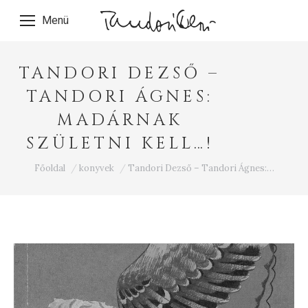
Menü
TANDORI DEZSŐ –
TANDORI ÁGNES:
MADÁRNAK
SZÜLETNI KELL…!
Ön itt van:
Főoldal
konyvek
Tandori Dezső – Tandori Ágnes:…