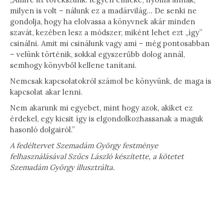
milyen is volt – nálunk ez a madárvilág… De senki ne
gondolja, hogy ha elolvassa a könyvnek akár minden
szavát, kezében lesz a módszer, miként lehet ezt „így”
csinálni. Amit mi csinálunk vagy ami – még pontosabban
– velünk történik, sokkal egyszerűbb dolog annál,
semhogy könyvből kellene tanítani.
Nemcsak kapcsolatokról számol be könyvünk, de maga is
kapcsolat akar lenni.
Nem akarunk mi egyebet, mint hogy azok, akiket ez
érdekel, egy kicsit így is elgondolkozhassanak a maguk
hasonló dolgairól.”
A fedéltervet Szemadám György festménye
felhasználásával Szűcs László készítette, a kötetet
Szemadám György illusztrálta.