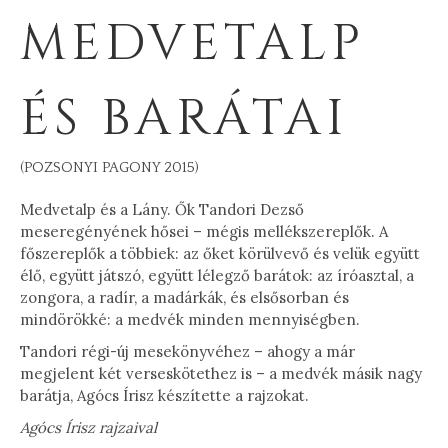
MEDVETALP
ÉS BARÁTAI
(POZSONYI PAGONY 2015)
Medvetalp és a Lány. Ők Tandori Dezső
meseregényének hősei – mégis mellékszereplők. A
főszereplők a többiek: az őket körülvevő és velük együtt
élő, együtt játszó, együtt lélegző barátok: az íróasztal, a
zongora, a radír, a madárkák, és elsősorban és
mindörökké: a medvék minden mennyiségben.
Tandori régi-új mesekönyvéhez – ahogy a már
megjelent két verseskötethez is – a medvék másik nagy
barátja, Agócs Írisz készítette a rajzokat.
Agócs Írisz rajzaival