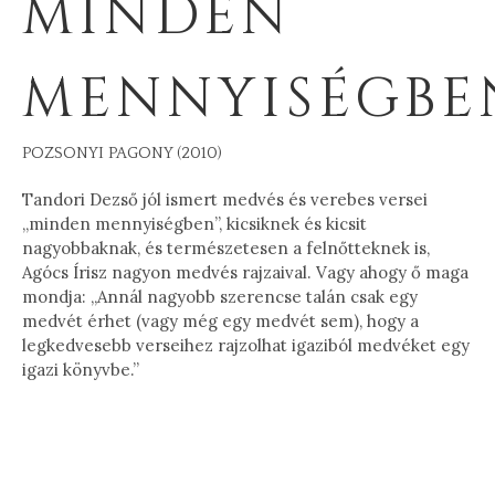
MINDEN
MENNYISÉGBE
POZSONYI PAGONY (2010)
Tandori Dezső jól ismert medvés és verebes versei
„minden mennyiségben”, kicsiknek és kicsit
nagyobbaknak, és természetesen a felnőtteknek is,
Agócs Írisz nagyon medvés rajzaival. Vagy ahogy ő maga
mondja: „Annál nagyobb szerencse talán csak egy
medvét érhet (vagy még egy medvét sem), hogy a
legkedvesebb verseihez rajzolhat igaziból medvéket egy
igazi könyvbe.”