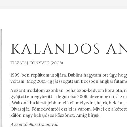
KALANDOS A
TISZATÁJ KÖNYVEK (2008)
1999-ben repültem utoljára, Dublint hagytam ott úgy, hog
voltam. Még 2005-ig játszogattam Bécsben angliai futamo
A szent irodalom azonban, behajózós-kedvem kora óta, 
gyűjtöttem egybe itt, a legutolsó 2006. decemberi írás-rajz
„Walton”-ba kicsit jobban el kell mélyedni, hajrá, bele! 
Olvasóját. Főmedvémtől ezt el is várom. Mivel ez a köte
külön nagy behajózós köszönet. Amíg bírjuk!
A szerző illusztrációival.