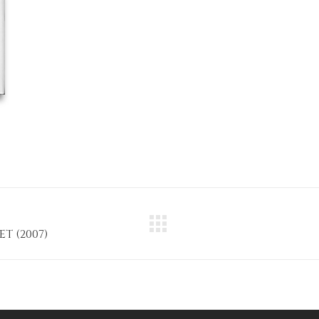
Next
T (2007)
project: