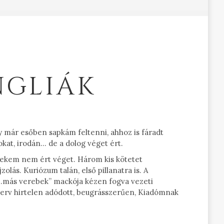
NGLIÁK
y már esőben sapkám feltenni, ahhoz is fáradt
kat, irodán… de a dolog véget ért.
nekem nem ért véget. Három kis kötetet
olás. Kuriózum talán, első pillanatra is. A
a „…más verebek” mackója kézen fogva vezeti
tterv hirtelen adódott, beugrásszerűen, Kiadómnak