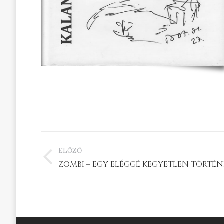
PROJECT
ELŐZŐ
NAVIGATION
Previous
ZOMBI – EGY ELÉGGÉ KEGYETLEN TÖRTÉNE
project: