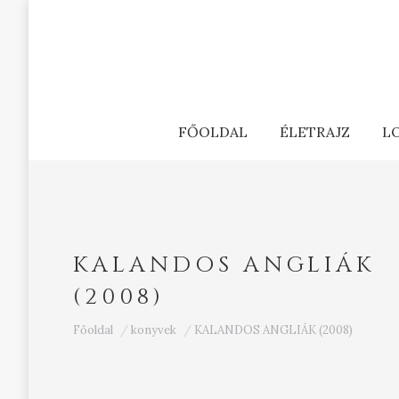
FŐOLDAL
ÉLETRAJZ
L
KALANDOS ANGLIÁK
(2008)
Ön itt van:
Főoldal
konyvek
KALANDOS ANGLIÁK (2008)