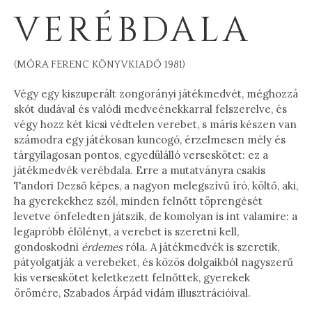
VERÉBDALA
(MÓRA FERENC KÖNYVKIADÓ 1981)
Végy egy kiszuperált zongorányi játékmedvét, méghozzá
skót dudával és valódi medveénekkarral felszerelve, és
végy hozz két kicsi védtelen verebet, s máris készen van
számodra egy játékosan kuncogó, érzelmesen mély és
tárgyilagosan pontos, egyedülálló verseskötet: ez a
játékmedvék verébdala. Erre a mutatványra csakis
Tandori Dezső képes, a nagyon melegszívű író, költő, aki,
ha gyerekekhez szól, minden felnőtt töprengését
levetve önfeledten játszik, de komolyan is int valamire: a
legapróbb élőlényt, a verebet is szeretni kell,
gondoskodni
érdemes
róla. A játékmedvék is szeretik,
pátyolgatják a verebeket, és közös dolgaikból nagyszerű
kis verseskötet keletkezett felnőttek, gyerekek
örömére, Szabados Árpád vidám illusztrációival.