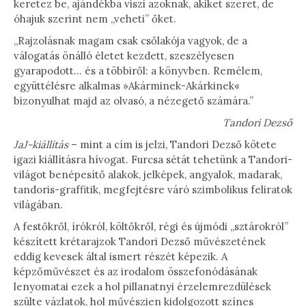
keretez be, ajándékba viszi azoknak, akiket szeret, de
óhajuk szerint nem „veheti” őket.
„Rajzolásnak magam csak csőlakója vagyok, de a
válogatás önálló életet kezdett, szeszélyesen
gyarapodott… és a többiről: a könyvben. Remélem,
együttélésre alkalmas »Akárminek-Akárkinek«
bizonyulhat majd az olvasó, a nézegető számára.”
Tandori Dezső
JaJ-kiállítás
– mint a cím is jelzi, Tandori Dezső kötete
igazi kiállításra hívogat. Furcsa sétát tehetünk a Tandori-
világot benépesítő alakok, jelképek, angyalok, madarak,
tandoris-graffitik, megfejtésre váró szimbolikus feliratok
világában.
A festőkről, írókról, költőkről, régi és újmódi „sztárokról”
készített krétarajzok Tandori Dezső művészetének
eddig kevesek által ismert részét képezik. A
képzőművészet és az irodalom összefonódásának
lenyomatai ezek a hol pillanatnyi érzelemrezdülések
szülte vázlatok, hol művészien kidolgozott színes