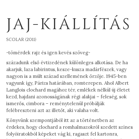
JAJ-KIÁLLÍTÁS
SCOLAR (2011)
-tömérdek rajz és igen kevés szöveg-
századunk első évtizedének különleges alkotása. De ha
akarjuk, laza labirintus, kesze-kusza madárfészek, vagy
nagyon is a múlt század szellemének őrzője. 1945-ben
vagyunk így, Párizs határában, romterepen. Ahol Albert
Langlois clochard magához tér, emlékek nélkül új életet
kezd, hajdani azonosságának régi alakjai – feleség, sok
ismerős, cimbora – reménytelenül próbálják
felébreszteni azt az illetőt, aki valaha volt.
Könyvünk szempontjából itt az a történetben az
érdekes, hogy clochard a romhalmazokról szedett színes
folyóiratokból képeket vág ki, ragaszt fel kartonra,