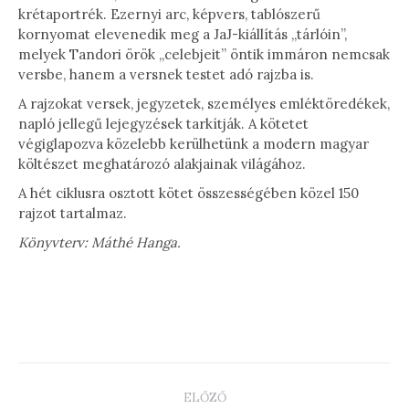
krétaportrék. Ezernyi arc, képvers, tablószerű
kornyomat elevenedik meg a JaJ-kiállítás „tárlóin”,
melyek Tandori örök „celebjeit” öntik immáron nemcsak
versbe, hanem a versnek testet adó rajzba is.
A rajzokat versek, jegyzetek, személyes emléktöredékek,
napló jellegű lejegyzések tarkítják. A kötetet
végiglapozva közelebb kerülhetünk a modern magyar
költészet meghatározó alakjainak világához.
A hét ciklusra osztott kötet összességében közel 150
rajzot tartalmaz.
Könyvterv: Máthé Hanga.
PROJECT
ELŐZŐ