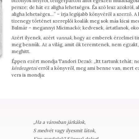
bizonyos helyről, tengerparton ahol egészen mulatságos
persze; de hát ez aligha lehetséges. És szó lesz azokról, a
aligha lehetséges…” – írja legújabb könyvéről a szerző. 
tizenegy történet szereplői koalák meg sok más kicsi medve
Bulmár – megannyi Micimackó; kedvesek, ártatlanok, oko
Azért ilyenek, azért
vannak
, hogy az emberek érzelmei ti
meg bennük. Az a világ, amit ők teremtenek, nem egzakt
meghitt.
Éppen ezért mondja Tandori Dezső: „Itt tartunk tehát; n
kérdezgetni
erről a könyvről, meg ami benne van, mert ez
vers is mondja:
„Ha a városban járkálok,
S medvét vagy ilyesmit látok,
Kire gondolok? Könnyű dolog!