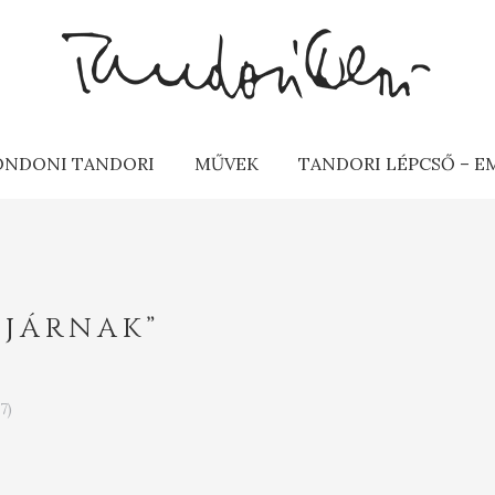
ONDONI TANDORI
MŰVEK
TANDORI LÉPCSŐ – 
 JÁRNAK”
7)