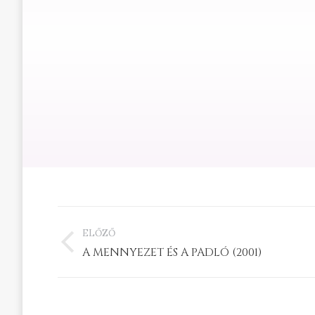
PROJECT
ELŐZŐ
NAVIGATION
Previous
A MENNYEZET ÉS A PADLÓ (2001)
project: