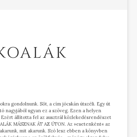
 KOALÁK
kra gondolnunk. Sőt, a cím jócskán útszéli. Egy út
ató nagyjából ugyan ez a szöveg. Ezen a helyen
 Ezért állította fel az ausztrál közlekedésrendészet
KOALÁK MÁSZNAK ÁT AZ ÚTON. Az »esetenként« az
 akarunk, mit akarunk. Szó lesz ebben a könyvben