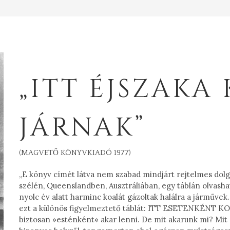
„ITT ÉJSZAKA
JÁRNAK”
(MAGVETŐ KÖNYVKIADÓ 1977)
„E könyv címét látva nem szabad mindjárt rejtelmes dolgo
szélén, Queenslandben, Ausztráliában, egy táblán olvash
nyolc év alatt harminc koalát gázoltak halálra a járművek.
ezt a különös figyelmeztető táblát: ITT ESETENKÉNT 
biztosan »esténként« akar lenni. De mit akarunk mi? Mit