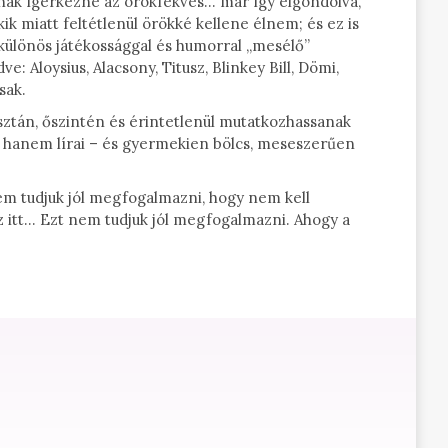
nak ígérkezne az örökfekvés… már így elgondolva,
kik miatt feltétlenül örökké kellene élnem; és ez is
A különös játékossággal és humorral „mesélő”
: Aloysius, Alacsony, Titusz, Blinkey Bill, Dömi,
sak.
sztán, őszintén és érintetlenül mutatkozhassanak
, hanem lírai – és gyermekien bölcs, meseszerűen
em tudjuk jól megfogalmazni, hogy nem kell
 itt… Ezt nem tudjuk jól megfogalmazni. Ahogy a