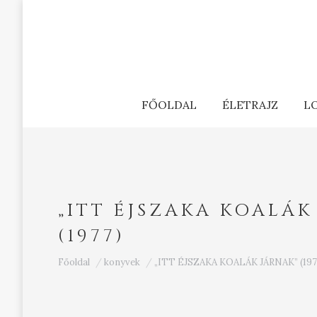
FŐOLDAL
ÉLETRAJZ
L
„ITT ÉJSZAKA KOALÁK
(1977)
Ön itt van:
Főoldal
konyvek
„ITT ÉJSZAKA KOALÁK JÁRNAK” (197