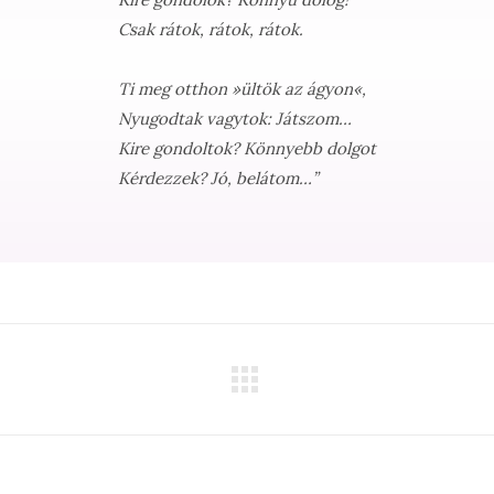
Csak rátok, rátok, rátok.
Ti meg otthon »ültök az ágyon«,
Nyugodtak vagytok: Játszom…
Kire gondoltok? Könnyebb dolgot
Kérdezzek? Jó, belátom…”
Next
project: