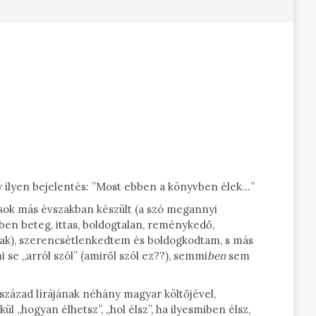
y ilyen bejelentés: ”Most ebben a könyvben élek…”
n sok más évszakban készült (a szó megannyi
en beteg, ittas, boldogtalan, reménykedő,
nak), szerencsétlenkedtem és boldogkodtam, s más
se „arról szól” (amiről szól ez??), semmi
ben
sem
század lírájának néhány magyar költőjével,
 „hogyan élhetsz”, „hol élsz”, ha ilyesmiben élsz,