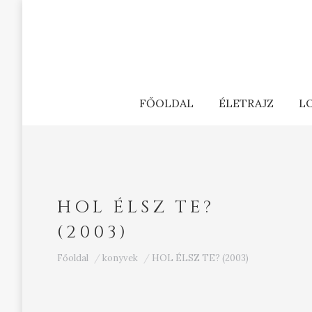
FŐOLDAL
ÉLETRAJZ
L
HOL ÉLSZ TE?
(2003)
Ön itt van:
Főoldal
konyvek
HOL ÉLSZ TE? (2003)