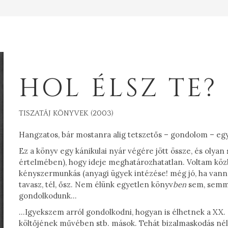
HOL ÉLSZ TE?
TISZATÁJ KÖNYVEK (2003)
Hangzatos, bár mostanra alig tetszetős – gondolom – eg
Ez a könyv egy kánikulai nyár végére jött össze, és olya
értelmében), hogy ideje meghatározhatatlan. Voltam közb
kényszermunkás (anyagi ügyek intézése! még jó, ha van
tavasz, tél, ősz. Nem élünk egyetlen könyv
ben
sem, semmi 
gondolkodunk…
…Igyekszem arról gondolkodni, hogyan is élhetnek a XX. 
költőjének művében stb. mások. Tehát bizalmaskodás nélkül