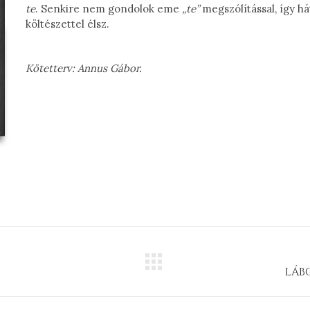
te
. Senkire nem gondolok eme
„te”
megszólítással, így h
költészettel élsz.
Kötetterv: Annus Gábor.
Next
LÁBO
project: