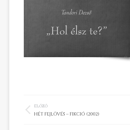
PROJECT
ELŐZŐ
NAVIGATION
Previous
HÉT FEJLÖVÉS – FIKCIÓ (2002)
project: