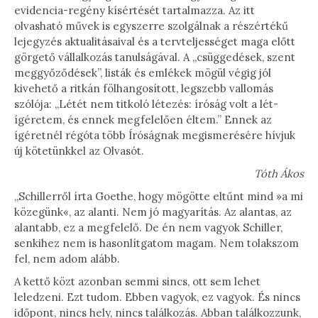
evidencia-regény kísértését tartalmazza. Az itt
olvasható művek is egyszerre szolgálnak a részértékű
lejegyzés aktualitásaival és a tervteljességet maga előtt
görgető vállalkozás tanulságával. A „csüggedések, szent
meggyőződések”, listák és emlékek mögül végig jól
kivehető a ritkán fölhangosított, legszebb vallomás
szólója: „Létét nem titkoló létezés: íróság volt a lét-
ígéretem, és ennek megfelelően éltem.” Ennek az
ígéretnél régóta több Íróságnak megismerésére hívjuk
új kötetünkkel az Olvasót.
Tóth Ákos
„Schillerről írta Goethe, hogy mögötte eltűnt mind »a mi
közegünk«, az alanti. Nem jó magyarítás. Az alantas, az
alantabb, ez a megfelelő. De én nem vagyok Schiller,
senkihez nem is hasonlítgatom magam. Nem tolakszom
fel, nem adom alább.
A kettő közt azonban semmi sincs, ott sem lehet
leledzeni. Ezt tudom. Ebben vagyok, ez vagyok. És nincs
időpont, nincs hely, nincs találkozás. Abban találkozzunk,