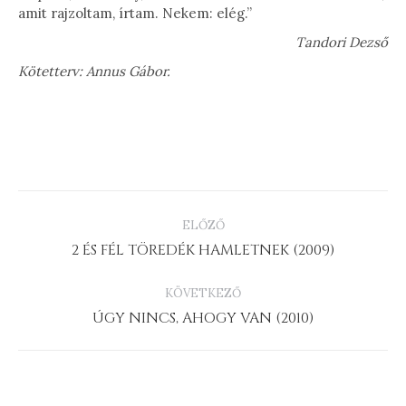
amit rajzoltam, írtam. Nekem: elég.”
Tandori Dezső
Kötetterv: Annus Gábor.
PROJECT
ELŐZŐ
NAVIGATION
Previous
2 ÉS FÉL TÖREDÉK HAMLETNEK (2009)
project:
KÖVETKEZŐ
Next
ÚGY NINCS, AHOGY VAN (2010)
project: