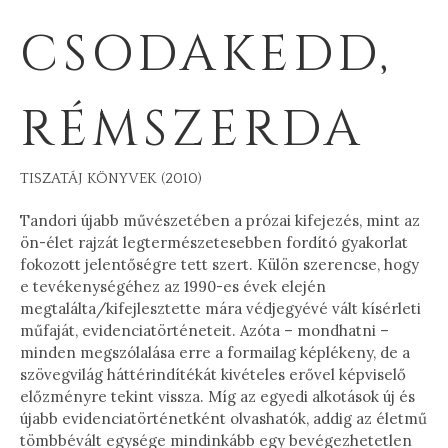
CSODAKEDD,
RÉMSZERDA
TISZATÁJ KÖNYVEK (2010)
Tandori újabb művészetében a prózai kifejezés, mint az
ön-élet rajzát legtermészetesebben fordító gyakorlat
fokozott jelentőségre tett szert. Külön szerencse, hogy
e tevékenységéhez az 1990-es évek elején
megtalálta/kifejlesztette mára védjegyévé vált kísérleti
műfaját, evidenciatörténeteit. Azóta – mondhatni –
minden megszólalása erre a formailag képlékeny, de a
szövegvilág háttérindítékát kivételes erővel képviselő
előzményre tekint vissza. Míg az egyedi alkotások új és
újabb evidenciatörténetként olvashatók, addig az életmű
tömbbévált egysége mindinkább egy bevégezhetetlen