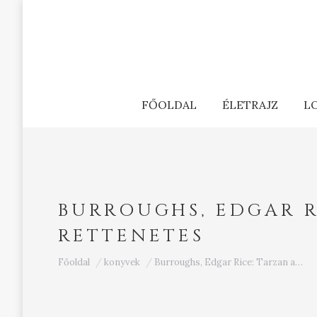
FŐOLDAL
ÉLETRAJZ
L
BURROUGHS, EDGAR R
RETTENETES
Ön itt van:
Főoldal
konyvek
Burroughs, Edgar Rice: Tarzan a…