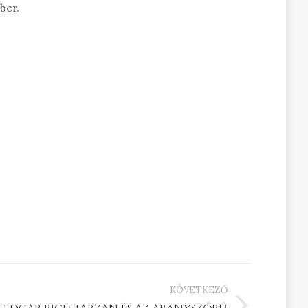
mber.
KÖVETKEZŐ