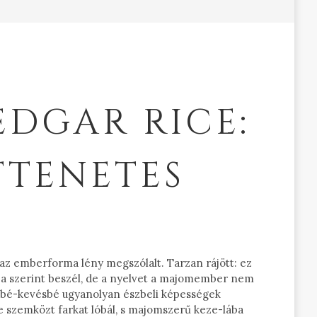
EDGAR RICE:
TTENETES
r az emberforma lény megszólalt. Tarzan rájött: ez
ja szerint beszél, de a nyelvet a majomember nem
öbbé-kevésbé ugyanolyan észbeli képességek
ele szemközt farkat lóbál, s majomszerű keze-lába