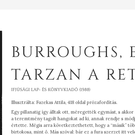
BURROUGHS, 
TARZAN A RE
IFJÚSÁGI LAP- ÉS KÖNYVKIADÓ (1988)
Illusztrálta: Fazekas Attila, 418 oldal prózafordítás.
Egy pillanatig így álltak ott, méregették egymást, s akko
a teremtmény tagolt hangokat ad ki, annak rendje s mód
értette. Mégis arra következtethetett, hogy a “másik” t
birtokosa, mint ő. Más szóval: bár ez a fura szerzet itt v