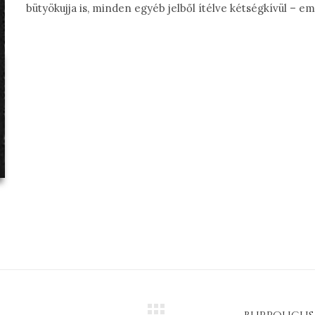
bütyökujja is, minden egyéb jelből ítélve kétségkívül – e