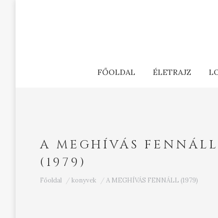
FŐOLDAL
ÉLETRAJZ
L
A MEGHÍVÁS FENNÁL
(1979)
Ön itt van:
Főoldal
konyvek
A MEGHÍVÁS FENNÁLL (1979)