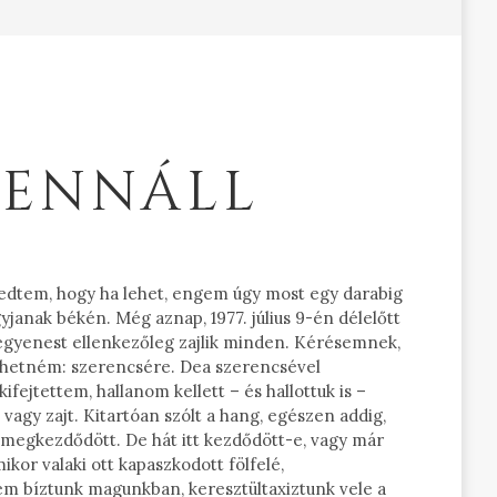
FENNÁLL
bredtem, hogy ha lehet, engem úgy most egy darabig
anak békén. Még aznap, 1977. július 9-én délelőtt
kegyenest ellenkezőleg zajlik minden. Kérésemnek,
ehetném: szerencsére. Dea szerencsével
fejtettem, hallanom kellett – és hallottuk is –
agy zajt. Kitartóan szólt a hang, egészen addig,
r megkezdődött. De hát itt kezdődött-e, vagy már
kor valaki ott kapaszkodott fölfelé,
nem bíztunk magunkban, keresztültaxiztunk vele a