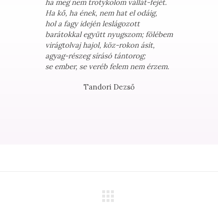
ha meg nem trotykolom vállát-fejét.
Ha kő, ha ének, nem hat el odáig,
hol a fagy idején leslágozott
barátokkal együtt nyugszom; fölébem
virágtolvaj hajol, köz-rokon ásít,
agyag-részeg sírásó tántorog;
se ember, se veréb felem nem érzem.
Tandori Dezső
Next
project: