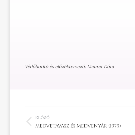
Védőborító és előzéktervező: Maurer Dóra
PROJECT
ELŐZŐ
NAVIGATION
Previous
MEDVETAVASZ ÉS MEDVENYÁR (1979)
project: