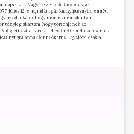
om napot élt? Vagy tavaly indult mindez, az
77. július 12-e hajnalán, pár karnyújtásnyira onnét,
Vagy azzal inkább, hogy nem és nem akartam
or tényleg akartam, hogy történjenek az
Pedig ott ezt a kérést teljesíthette nehezebben és
ett nyugtalannak lenni és írni. Egyelőre csak a