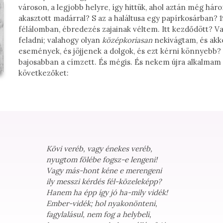
városon, a legjobb helyre, így hittük, ahol aztán még hár
akasztott madárral? S az a haláltusa egy papírkosárban? 19
félálomban, ébredezés zajainak véltem. Itt kezdődött? 
feladni; valahogy olyan
középkoriasan
nekivágtam, és akk
események, és jöjjenek a dolgok, és ezt kérni könnyebb? 
bajosabban a címzett. És mégis. És nekem újra alkalmam l
következőket:
Kövi veréb, vagy énekes veréb,
nyugtom fölébe fogsz-e lengeni!
Vagy más-hont kéne e merengeni
ily messzi kérdés fél-közeleképp?
Hanem ha épp így jó ha-mily vidék!
Ember-vidék; hol nyakonönteni,
fagylalásul, nem fog a helybeli,