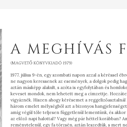
A MEGHÍVÁS 
(MAGVETŐ KÖNYVKIADÓ 1979)
1977. július 9-én, egy szombati napon azzal a kéréssel é
ne nagyon keressenek az események, a dolgok pedig hagyj
aztán másképp alakult, s azóta is egyfolytában és homlo
keveset mondok, nem lehetett meg a címzettje. Hozzát
vigyáznék. Hiszen ahogy kérésemet a reggelizőasztalnál ki
három emelet mélységből azt a bizonyos hangjelenséget v
amíg végül tőle teljesen függetlenül lementünk, és akko
az előző napi halottal? Vagy még pár héttel korábban? Ami
reménytelenül, egy fa törzsén, aztán leszedtük, s mert 