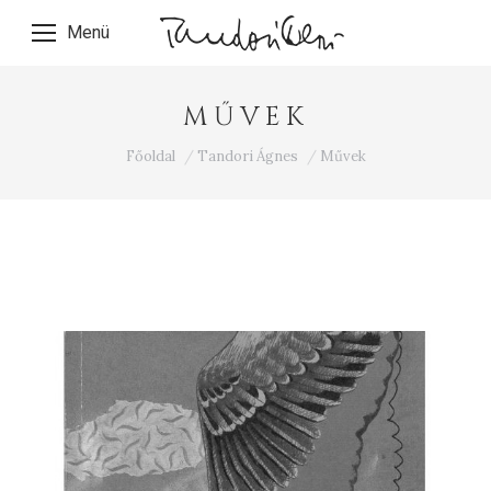
Menü
MŰVEK
Ön itt van:
Főoldal
Tandori Ágnes
Művek