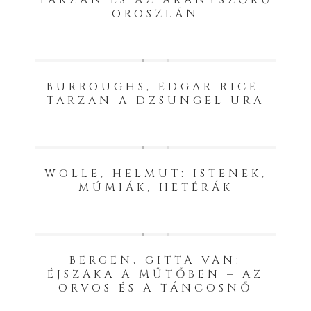
TARZAN ÉS AZ ARANYSZŐRŰ
OROSZLÁN
BURROUGHS, EDGAR RICE:
TARZAN A DZSUNGEL URA
WOLLE, HELMUT: ISTENEK,
MÚMIÁK, HETÉRÁK
BERGEN, GITTA VAN:
ÉJSZAKA A MŰTŐBEN – AZ
ORVOS ÉS A TÁNCOSNŐ