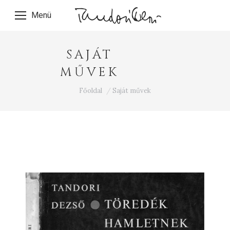
Menü
SAJÁT
MŰVEK
Ön itt van:
Főoldal
Saját művek