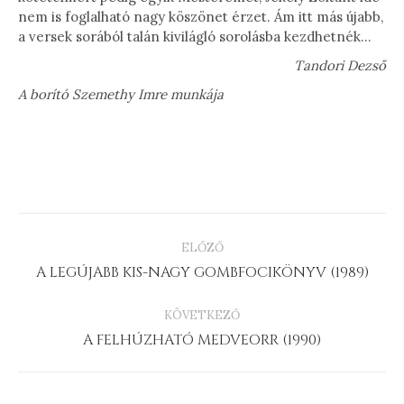
nem is foglalható nagy köszönet érzet. Ám itt más újabb,
a versek sorából talán kivilágló sorolásba kezdhetnék…
Tandori Dezső
A borító Szemethy Imre munkája
PROJECT
ELŐZŐ
NAVIGATION
Previous
A LEGÚJABB KIS-NAGY GOMBFOCIKÖNYV (1989)
project:
KÖVETKEZŐ
Next
A FELHÚZHATÓ MEDVEORR (1990)
project: