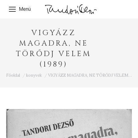
Menü
VIGYÁZZ
MAGADRA, NE
TÖRŐDJ VELEM
(1989)
Ön itt van:
Főoldal
konyvek
VIGYÁZZ MAGADRA, NE TÖRŐDJ VELEM…