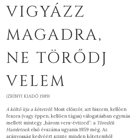
VIGYÁZZ
MAGADRA,
NE TÖRŐDJ
VELEM
(ZRÍNYI KIADÓ 1989)
A költő írja a kötetről:
Most először, azt hiszem, kellően
feszes (vagy éppen, kellően tágas) válogatásban egymás
mellett mintegy „három vers-évtized”: a
Töredék
Hamletnek
első évszáma ugyanis 1959 még. Az
arányosság kedvéért szinte minden kötetemből