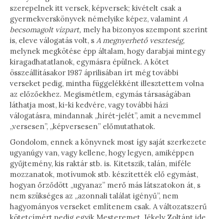
szerepelnek itt versek, képversek; kivételt csak a
gyermekverskönyvek némelyike képez, valamint
A
becsomagolt vízpart,
mely ha bizonyos szempont szerint
is, eleve válogatás volt, s
A megnyerhető veszteség,
melynek megkötése épp általam, hogy darabjai mintegy
kiragadhatatlanok, egymásra épülnek. A kötet
összeállításakor 1987 áprilisában írt még további
verseket pedig, mintha függelékként illesztettem volna
az előzőekhez. Megismétlem, egymás társaságában
láthatja most, ki-ki kedvére, vagy további házi
válogatásra, mindannak „hírét-jelét”, amit a nevemmel
„versesen”, „képversesen” előmutathatok.
Gondolom, ennek a könyvnek most így saját szerkezete
ugyanúgy van, vagy kellene, hogy legyen, amiképpen
gyűjtemény, kis raktár stb. is. Kitetszik, talán, miféle
mozzanatok, motívumok stb. készítették elő egymást,
hogyan őrződött „ugyanaz” merő más látszatokon át, s
nem szükséges az „azonnali találat igényű”, nem
hagyományos verseket említenem csak. A változatszerű
kötetcímért pedig egyik Mesteremet, Jékely Zoltánt ide