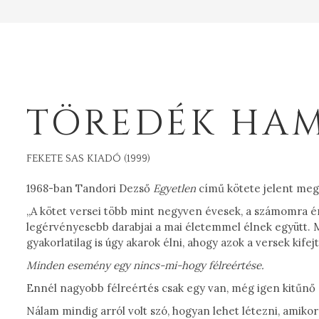
TÖREDÉK HA
FEKETE SAS KIADÓ (1999)
1968-ban Tandori Dezső
Egyetlen
című kötete jelent me
„A kötet versei több mint negyven évesek, a számomra 
legérvényesebb darabjai a mai életemmel élnek együtt. M
gyakorlatilag is úgy akarok élni, ahogy azok a versek kifej
Minden esemény egy nincs-mi-hogy félreértése.
Ennél nagyobb félreértés csak egy van, még igen kitűnő el
Nálam mindig arról volt szó, hogyan lehet létezni, amiko