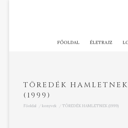
FŐOLDAL
ÉLETRAJZ
L
TÖREDÉK HAMLETNE
(1999)
Ön itt van:
Főoldal
konyvek
TÖREDÉK HAMLETNEK (1999)