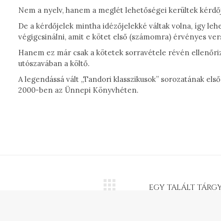
Nem a nyelv, hanem a meglét lehetőségei kerültek kérdő
De a kérdőjelek mintha idézőjelekké váltak volna, így leh
végigcsinálni, amit e kötet első (számomra) érvényes ver
Hanem ez már csak a kötetek sorravétele révén ellenőrizh
utószavában a költő.
A legendássá vált „Tandori klasszikusok” sorozatának első
2000-ben az Ünnepi Könyvhéten.
EGY TALÁLT TÁRGY
Next
project: