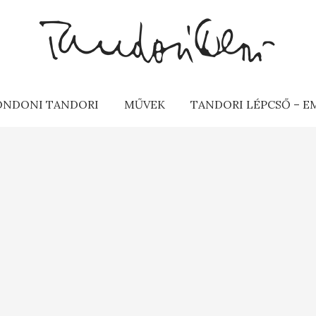
ONDONI TANDORI
MŰVEK
TANDORI LÉPCSŐ – 
K