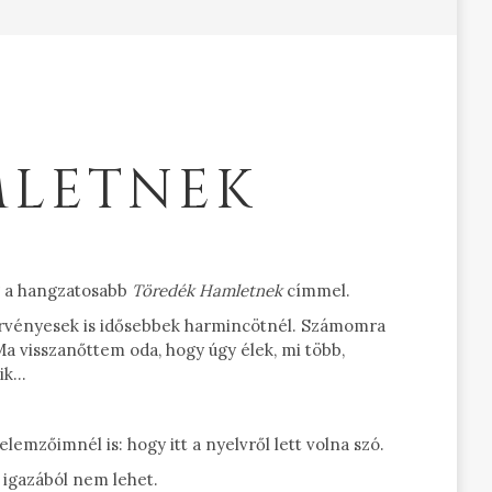
MLETNEK
g a hangzatosabb
Töredék Hamletnek
címmel.
érvényesek is idősebbek harmincötnél. Számomra
a visszanőttem oda, hogy úgy élek, mi több,
tik…
emzőimnél is: hogy itt a nyelvről lett volna szó.
r igazából nem lehet.