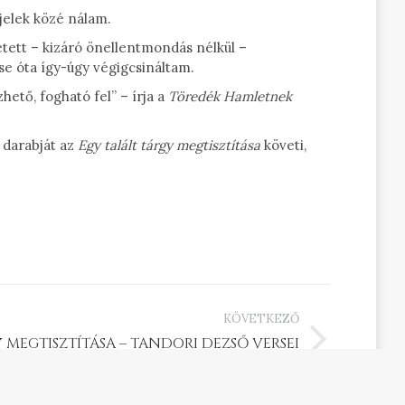
jelek közé nálam.
etett – kizáró önellentmondás nélkül –
se óta így-úgy végigcsináltam.
ető, fogható fel” – írja a
Töredék
Hamletnek
 darabját az
Egy talált tárgy
megtisztítása
követi,
KÖVETKEZŐ
 MEGTISZTÍTÁSA – TANDORI DEZSŐ VERSEI
(1973)