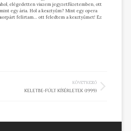
alahol, elégedetten viszem jegyzetfüzetemben, ott
, mint egy ária. Hol a kesztyűm? Mint egy opera
ős sorpárt felírtam… ott feledtem a kesztyűmet! Ez
KÖVETKEZŐ
KELETBE-FÚLT KÍSÉRLETEK (1999)