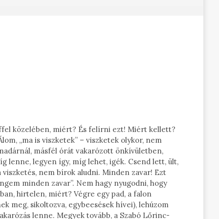
fel közelében, miért? És felírni ezt! Miért kellett?
 Álom, „ma is viszketek” – viszketek olykor, nem
 madárnál, másfél órát vakarózott önkívületben,
nne, legyen így, míg lehet, igék. Csend lett, ült,
 a viszketés, nem bírok aludni. Minden zavar! Ezt
 „engem minden zavar”. Nem hagy nyugodni, hogy
ban, hirtelen, miért? Végre egy pad, a falon
nek meg, sikoltozva, egybeesések hívei), lehúzom
vakarózás lenne. Megyek tovább, a Szabó Lőrinc-