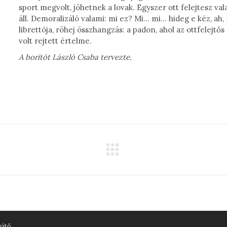
sport megvolt, jöhetnek a lovak. Egyszer ott felejtesz v
áll. Demoralizáló valami: mi ez? Mi… mi… hideg e kéz, ah
librettója, röhej összhangzás: a padon, ahol az ottfelejt
volt rejtett értelme.
A borítót László Csaba tervezte.
Next
project:
zítő