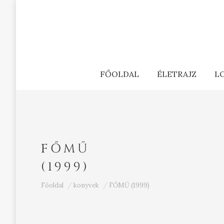
FŐOLDAL
ÉLETRAJZ
L
FŐMŰ
(1999)
Ön itt van:
Főoldal
konyvek
FŐMŰ (1999)