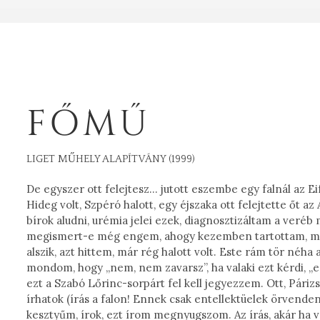
FŐMŰ
LIGET MŰHELY ALAPÍTVÁNY (1999)
De egyszer ott felejtesz… jutott eszembe egy falnál az Eif
Hideg volt, Szpéró halott, egy éjszaka ott felejtette őt az
bírok aludni, urémia jelei ezek, diagnosztizáltam a veréb
megismert-e még engem, ahogy kezemben tartottam, míg le
alszik, azt hittem, már rég halott volt. Este rám tör néha
mondom, hogy „nem, nem zavarsz”, ha valaki ezt kérdi,
ezt a Szabó Lőrinc-sorpárt fel kell jegyezzem. Ott, Párizs
írhatok (írás a falon! Ennek csak entellektüelek örvende
kesztyűm, írok, ezt írom megnyugszom. Az írás, akár ha 