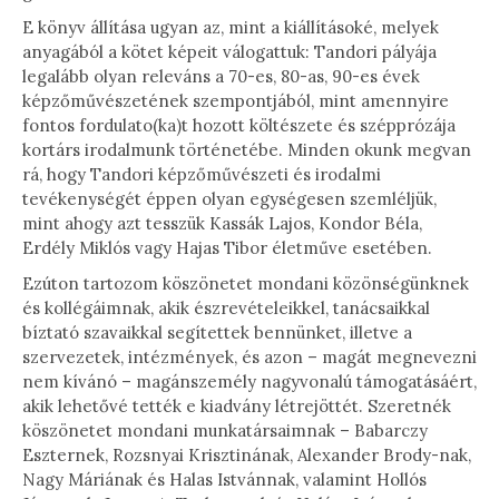
E könyv állítása ugyan az, mint a kiállításoké, melyek
anyagából a kötet képeit válogattuk: Tandori pályája
legalább olyan releváns a 70-es, 80-as, 90-es évek
képzőművészetének szempontjából, mint amennyire
fontos fordulato(ka)t hozott költészete és szépprózája
kortárs irodalmunk történetébe. Minden okunk megvan
rá, hogy Tandori képzőművészeti és irodalmi
tevékenységét éppen olyan egységesen szemléljük,
mint ahogy azt tesszük Kassák Lajos, Kondor Béla,
Erdély Miklós vagy Hajas Tibor életműve esetében.
Ezúton tartozom köszönetet mondani közönségünknek
és kollégáimnak, akik észrevételeikkel, tanácsaikkal
bíztató szavaikkal segítettek bennünket, illetve a
szervezetek, intézmények, és azon – magát megnevezni
nem kívánó – magánszemély nagyvonalú támogatásáért,
akik lehetővé tették e kiadvány létrejöttét. Szeretnék
köszönetet mondani munkatársaimnak – Babarczy
Eszternek, Rozsnyai Krisztinának, Alexander Brody-nak,
Nagy Máriának és Halas Istvánnak, valamint Hollós