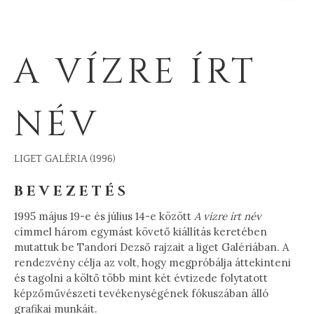
A VÍZRE ÍRT
NÉV
LIGET GALÉRIA (1996)
BEVEZETÉS
1995 május 19-e és július 14-e között
A vízre írt név
címmel három egymást követő kiállítás keretében
mutattuk be Tandori Dezső rajzait a liget Galériában. A
rendezvény célja az volt, hogy megpróbálja áttekinteni
és tagolni a költő több mint két évtizede folytatott
képzőművészeti tevékenységének fókuszában álló
grafikai munkáit.