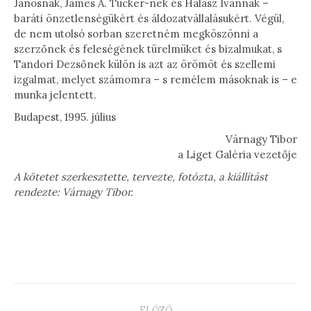
Jánosnak, James A. Tucker-nek és Halász Ivánnak –
baráti önzetlenségükért és áldozatvállalásukért. Végül,
de nem utolsó sorban szeretném megköszönni a
szerzőnek és feleségének türelmüket és bizalmukat, s
Tandori Dezsőnek külön is azt az örömöt és szellemi
izgalmat, melyet számomra – s remélem másoknak is – e
munka jelentett.
Budapest, 1995. július
Várnagy Tibor
a Liget Galéria vezetője
A kötetet szerkesztette, tervezte, fotózta, a kiállítást
rendezte: Várnagy Tibor.
PROJECT
ELŐZŐ